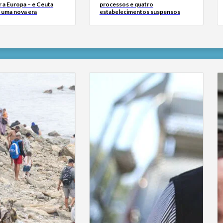
 a Europa – e Ceuta
processos e quatro
r uma nova era
estabelecimentos suspensos