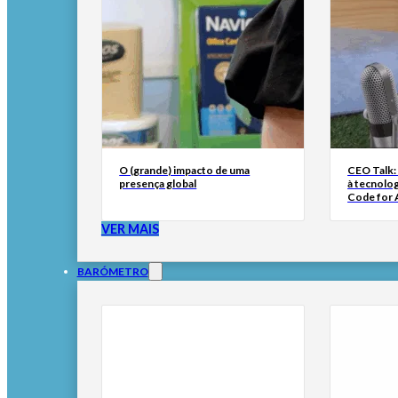
O (grande) impacto de uma
CEO Talk:
presença global
à tecnolog
Code for A
VER MAIS
BARÓMETRO