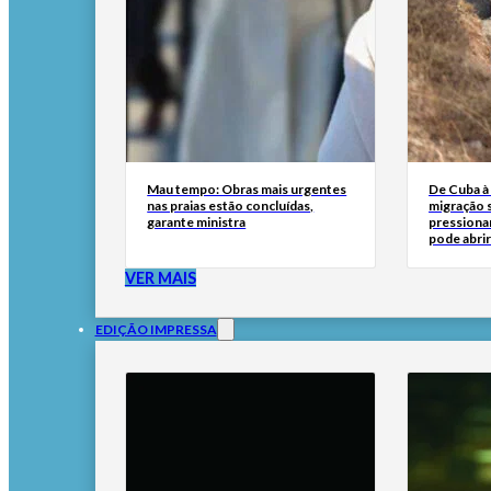
Mau tempo: Obras mais urgentes
De Cuba à 
nas praias estão concluídas,
migração 
garante ministra
pressionar
pode abri
VER MAIS
EDIÇÃO IMPRESSA