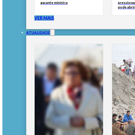
garante ministra
pressionar
pode abri
VER MAIS
ATUALIDADE