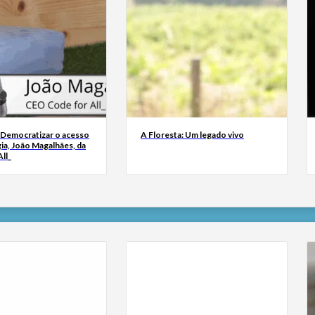
 Democratizar o acesso
A Floresta: Um legado vivo
ia, João Magalhães, da
ll_