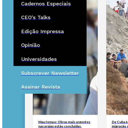
Cadernos Especiais
CEO's Talks
Edição Impressa
Opinião
Universidades
Subscrever Newsletter
Assinar Revista
Mau tempo: Obras mais urgentes
De Cuba à 
nas praias estão concluídas,
migração 