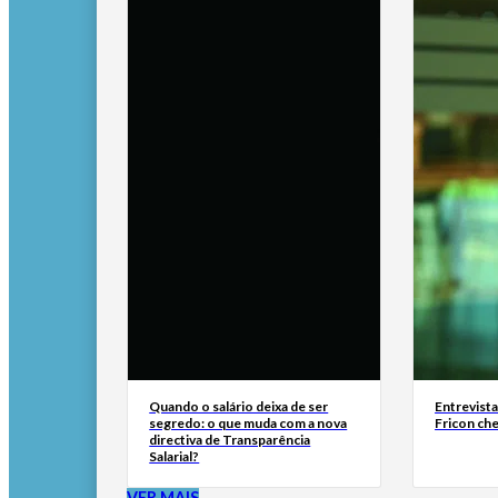
Quando o salário deixa de ser
Entrevist
segredo: o que muda com a nova
Fricon ch
directiva de Transparência
Salarial?
VER MAIS