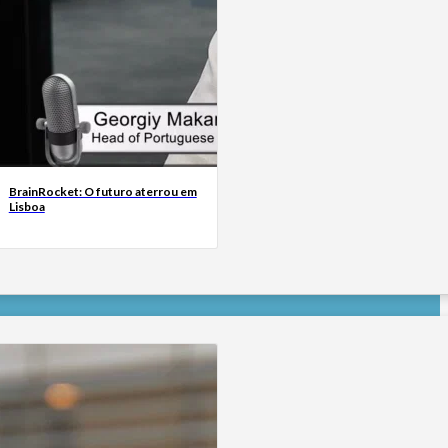
BrainRocket: O futuro aterrou em
Lisboa