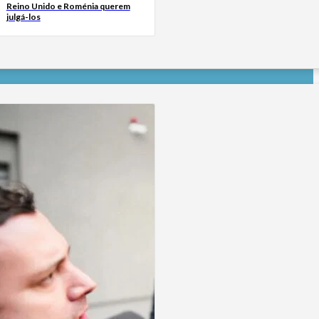
Reino Unido e Roménia querem
julgá-los