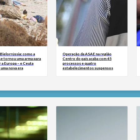
Bielorrússia: como a
Operação da ASAE na região
se tornou uma arma para
Centro do país acaba com 45
 a Europa – e Ceuta
processos e quatro
r uma nova era
estabelecimentos suspensos