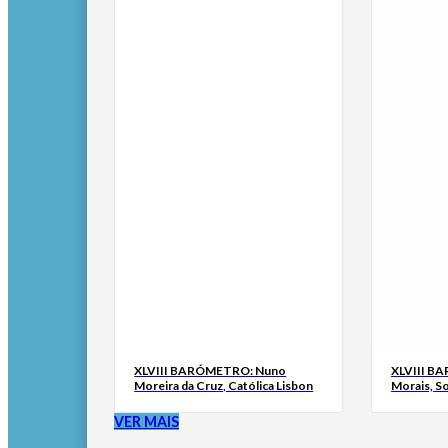
XLVIII BARÓMETRO: Nuno
XLVIII B
Moreira da Cruz, Católica Lisbon
Morais, S
VER MAIS