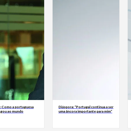
a: Como a portuguesa
Diáspora: “Portugal continua a ser
egou ao mundo
uma âncora importante para mim”