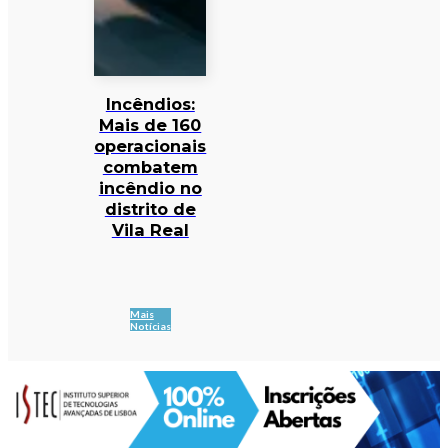
Incêndios:
Mais de 160
operacionais
combatem
incêndio no
distrito de
Vila Real
Mais
Notícias