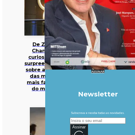
De Zara a
Chanel: 12
curiosidades
surpreendentes
sobre algumas
ASSINAR
das marcas
mais famosas
do mundo
Newsletter
Subscreva e receba todas as novidades.
Assinar