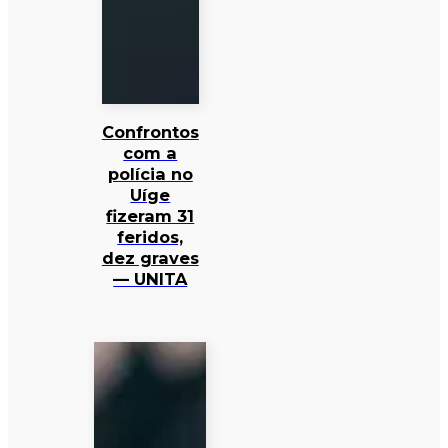
Confrontos
com a
polícia no
Uíge
fizeram 31
feridos,
dez graves
— UNITA