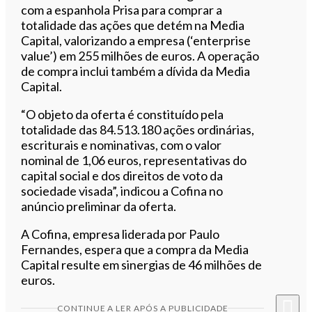
com a espanhola
Prisa
para comprar a
totalidade das
ações
que detém na Media
Capital, valorizando a empresa (‘enterprise
value’) em 255 milhões de euros. A operação
de compra inclui também a dívida da Media
Capital.
“O
objeto
da oferta é constituído pela
totalidade das 84.513.180
ações
ordinárias,
escriturais e nominativas, com o valor
nominal de 1,06 euros, representativas do
capital social e dos direitos de voto da
sociedade visada”, indicou a
Cofina
no
anúncio preliminar da oferta.
A
Cofina
, empresa liderada por Paulo
Fernandes, espera que a compra da Media
Capital resulte em sinergias de 46 milhões de
euros.
CONTINUE A LER APÓS A PUBLICIDADE