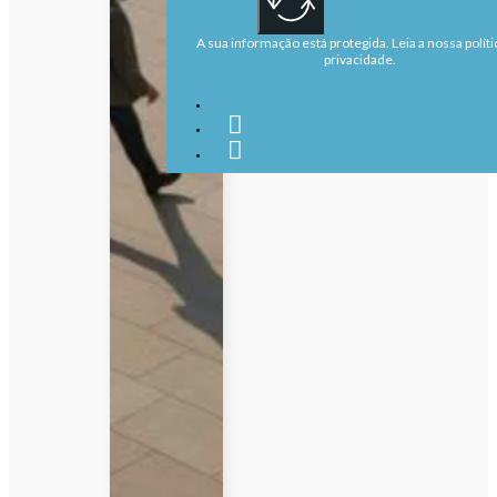
A sua informação está protegida. Leia a nossa políti
privacidade.