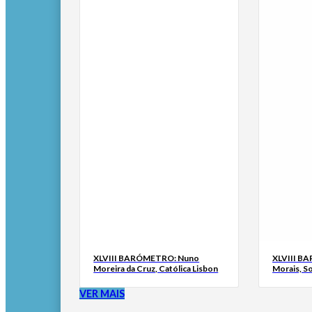
XLVIII BARÓMETRO: Nuno
XLVIII B
Moreira da Cruz, Católica Lisbon
Morais, S
VER MAIS