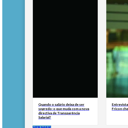
Quando o salário deixa de ser
Entrevist
segredo: o que muda com a nova
Fricon ch
directiva de Transparência
Salarial?
VER MAIS