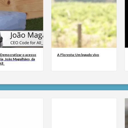
 Democratizar o acesso
A Floresta: Um legado vivo
ia, João Magalhães, da
ll_