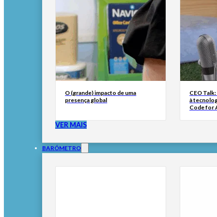
O (grande) impacto de uma
CEO Talk:
presença global
à tecnolog
Code for A
VER MAIS
BARÓMETRO