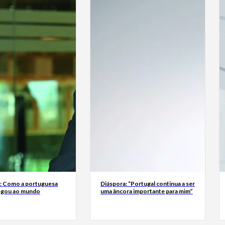
a: Como a portuguesa
Diáspora: “Portugal continua a ser
egou ao mundo
uma âncora importante para mim”