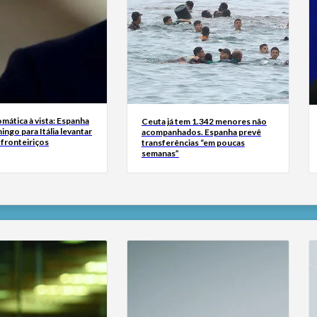
omática à vista: Espanha
Ceuta já tem 1.342 menores não
ingo para Itália levantar
acompanhados. Espanha prevê
 fronteiriços
transferências “em poucas
semanas”