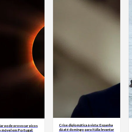
Crise diplomática à vista: Espanha
lar pode provocar picos
dá até domingo para Itália levantar
o móvel em Portugal: