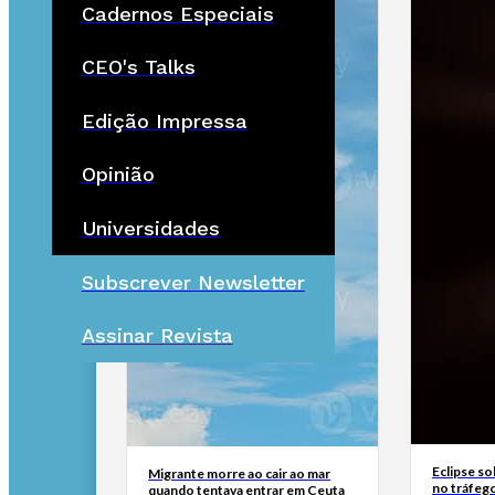
Cadernos Especiais
CEO's Talks
Edição Impressa
Opinião
Universidades
Subscrever Newsletter
Assinar Revista
Eclipse so
Migrante morre ao cair ao mar
no tráfeg
quando tentava entrar em Ceuta