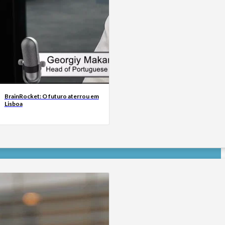
BrainRocket: O futuro aterrou em
Lisboa