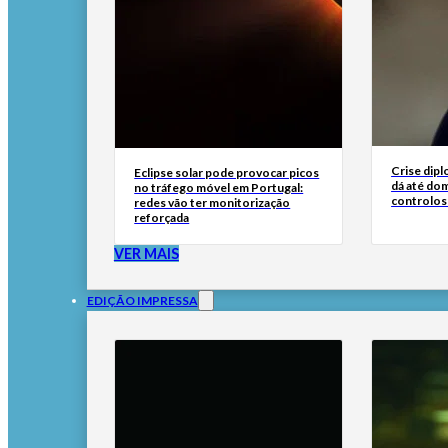
Crise dipl
Eclipse solar pode provocar picos
dá até dom
no tráfego móvel em Portugal:
controlos
redes vão ter monitorização
reforçada
VER MAIS
EDIÇÃO IMPRESSA