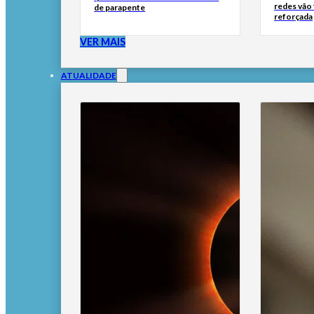
redes vão
de parapente
reforçada
VER MAIS
ATUALIDADE