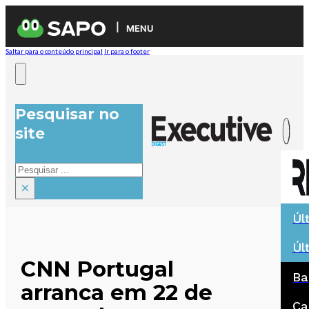
MENU
Saltar para o conteúdo principal
Ir para o footer
Pesquisar no
site
Pesquisar
×
Úl
Úl
CNN Portugal
Ba
arranca em 22 de
Ca