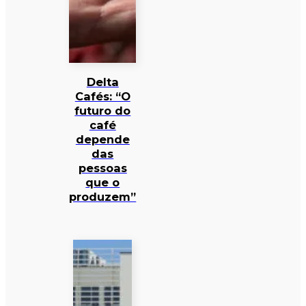
Delta
Cafés: “O
futuro do
café
depende
das
pessoas
que o
produzem”