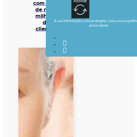
Assinar
com mais
de nove
milhões
A sua informação está protegida. Leia a nossa políti
de
privacidade.
clientes