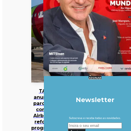
ASSINAR
TAP
anuncia
Newsletter
parceria
com a
Airbnb e
Subscreva e receba todas as novidades.
reforça
programa