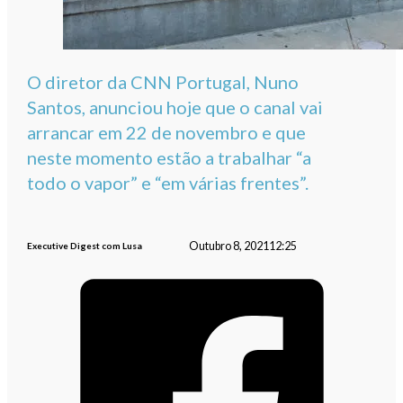
O diretor da CNN Portugal, Nuno
Santos, anunciou hoje que o canal vai
arrancar em 22 de novembro e que
neste momento estão a trabalhar “a
todo o vapor” e “em várias frentes”.
Outubro 8, 2021
12:25
Executive Digest com Lusa