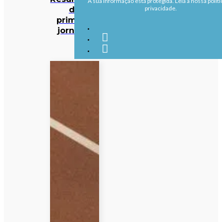
A sua informação está protegida. Leia a nossa políti
da
privacidade.
primeira
jornada