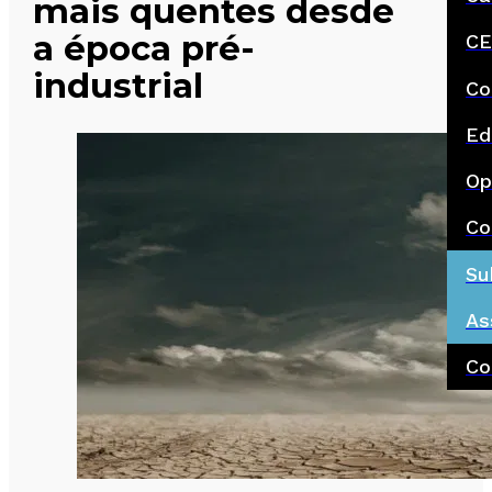
mais quentes desde
a época pré-
CE
industrial
Co
Ed
Op
Co
Su
As
Co