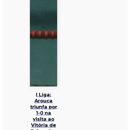
I Liga:
Arouca
triunfa por
1-0 na
visita ao
Vitória de