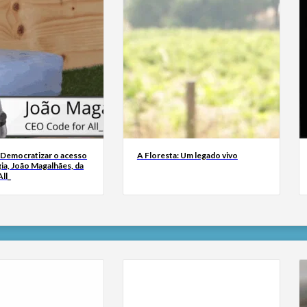
 Democratizar o acesso
A Floresta: Um legado vivo
ia, João Magalhães, da
ll_