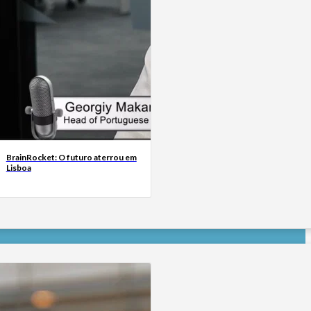
BrainRocket: O futuro aterrou em
Lisboa