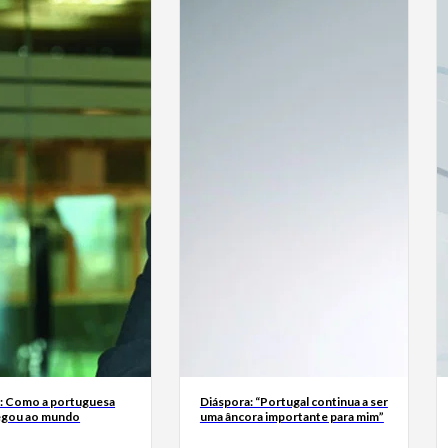
a: Como a portuguesa
Diáspora: “Portugal continua a ser
egou ao mundo
uma âncora importante para mim”