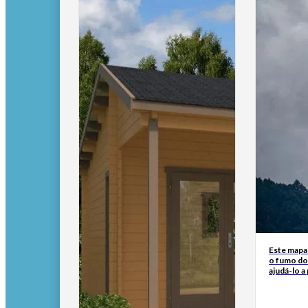
Este mapa
o fumo do
ajudá-lo a