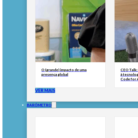
O (grande) impacto de uma
CEO Talk:
presença global
à tecnolog
Code for A
VER MAIS
BARÓMETRO