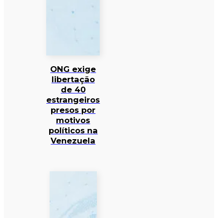
ONG exige
libertação
de 40
estrangeiros
presos por
motivos
políticos na
Venezuela