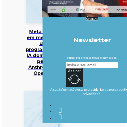
ASSINAR
Meta entra
em mercado
Newsletter
da
programação
IA dominado
Subscreva e receba todas as novidades.
pela
Anthropic e
Assinar
OpenAI
A sua informação está protegida. Leia a nossa políti
privacidade.