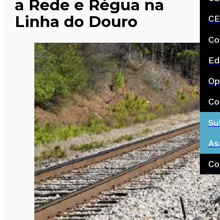
a Rede e Régua na
Linha do Douro
CE
Co
Ed
Op
Co
Su
As
Co