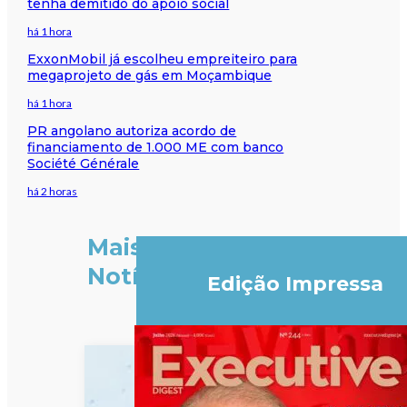
tenha demitido do apoio social
há 1 hora
ExxonMobil já escolheu empreiteiro para
megaprojeto de gás em Moçambique
há 1 hora
PR angolano autoriza acordo de
financiamento de 1.000 ME com banco
Société Générale
há 2 horas
Mais
Notícias
Edição Impressa