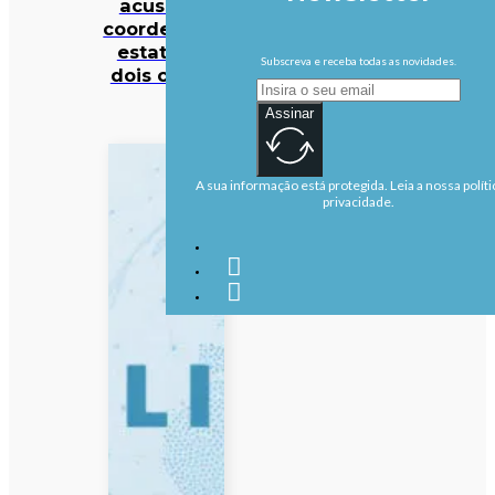
acusa ex-
coordenador
estatal de
Subscreva e receba todas as novidades.
dois crimes
Assinar
A sua informação está protegida. Leia a nossa políti
privacidade.