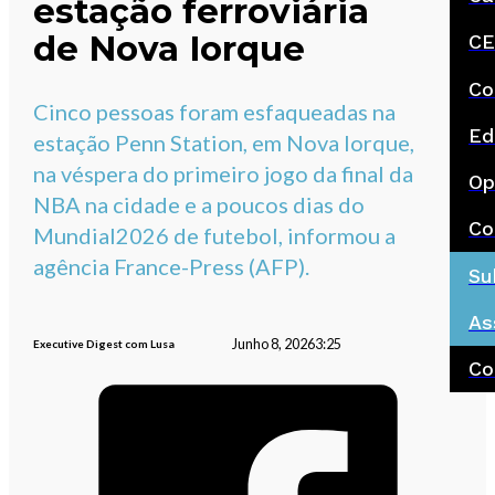
estação ferroviária
de Nova Iorque
CE
Co
Cinco pessoas foram esfaqueadas na
Ed
estação Penn Station, em Nova Iorque,
na véspera do primeiro jogo da final da
Op
NBA na cidade e a poucos dias do
Co
Mundial2026 de futebol, informou a
agência France-Press (AFP).
Su
As
Junho 8, 2026
3:25
Executive Digest com Lusa
Co