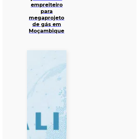
empreiteiro
para
megaprojeto
de gás em
Moçambique