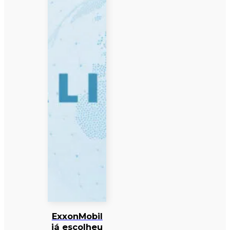
ExxonMobil
já escolheu