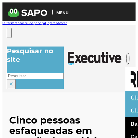
MENU
Saltar para o conteúdo principal
Ir para o footer
Pesquisar no
site
Pesquisar
×
Úl
Úl
Cinco pessoas
Ba
esfaqueadas em
Ca