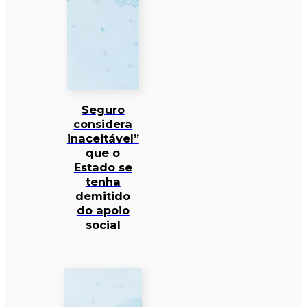
Seguro
considera
inaceitável”
que o
Estado se
tenha
demitido
do apoio
social