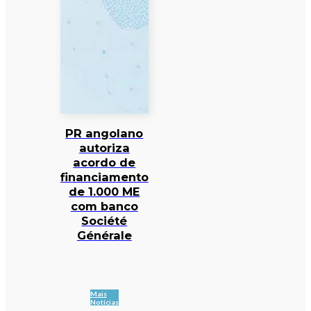
PR angolano
autoriza
acordo de
financiamento
de 1.000 ME
com banco
Société
Générale
Mais
Notícias