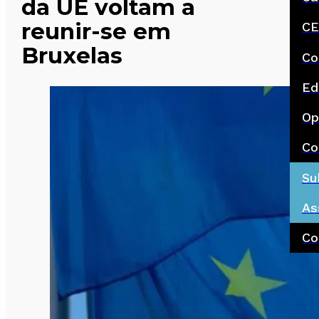
da UE voltam a
reunir-se em
CE
Bruxelas
Co
Ed
Op
Co
Su
As
Co