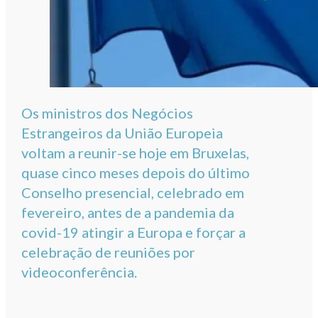
Os ministros dos Negócios
Estrangeiros da União Europeia
voltam a reunir-se hoje em Bruxelas,
quase cinco meses depois do último
Conselho presencial, celebrado em
fevereiro, antes de a pandemia da
covid-19 atingir a Europa e forçar a
celebração de reuniões por
videoconferência.