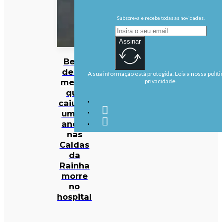
Subscreva e receba todas as novidades.
Assinar
Bebé
de 22
A sua informação está protegida. Leia a nossa políti
meses
privacidade.
que
caiu de
um 4º
andar
nas
Caldas
da
Rainha
morre
no
hospital