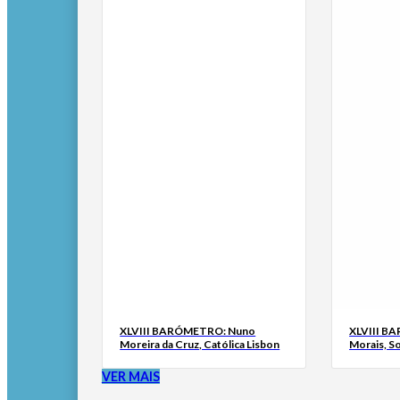
XLVIII BARÓMETRO: Nuno
XLVIII B
Moreira da Cruz, Católica Lisbon
Morais, S
VER MAIS