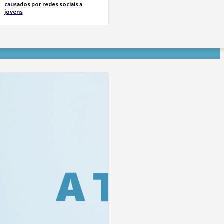
causados por redes sociais a
jovens