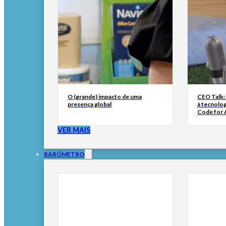
O (grande) impacto de uma
CEO Talk:
presença global
à tecnolog
Code for A
VER MAIS
BARÓMETRO