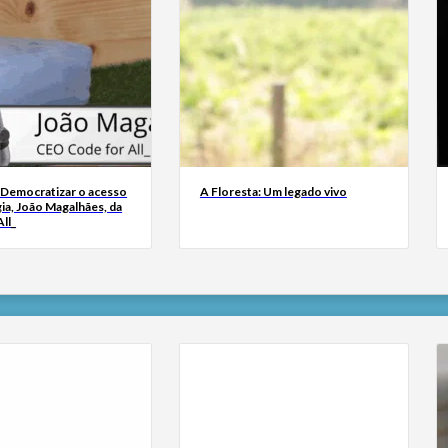
 Democratizar o acesso
A Floresta: Um legado vivo
ia, João Magalhães, da
ll_