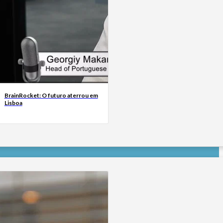
BrainRocket: O futuro aterrou em
Lisboa