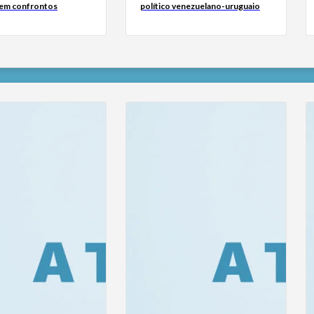
em confrontos
político venezuelano-uruguaio