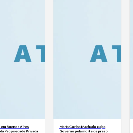
 em Buenos Aires
María Corina Machado culpa
 da Propriedade Privada
Governo pela morte de preso