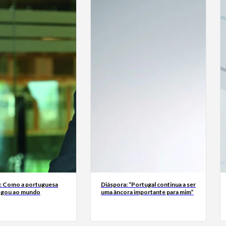
a: Como a portuguesa
Diáspora: “Portugal continua a ser
egou ao mundo
uma âncora importante para mim”