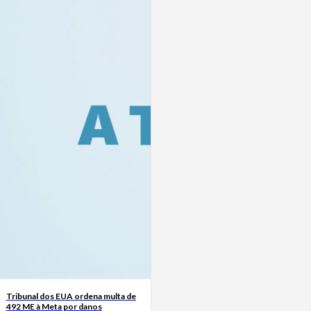
Tribunal dos EUA ordena multa de
492 ME à Meta por danos