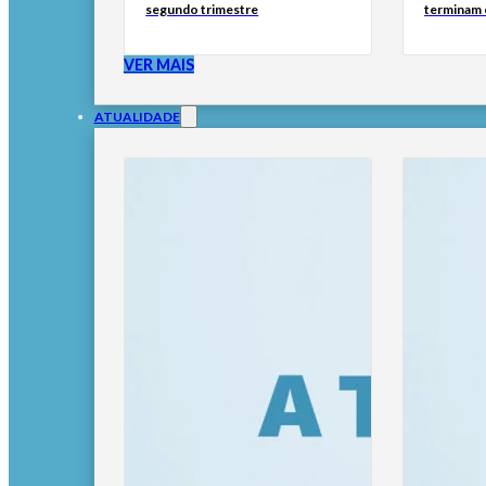
segundo trimestre
terminam 
VER MAIS
ATUALIDADE