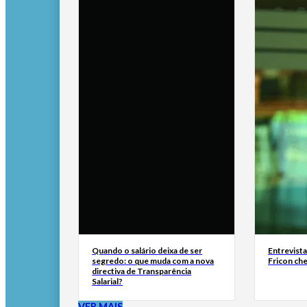
Quando o salário deixa de ser
Entrevist
segredo: o que muda com a nova
Fricon ch
directiva de Transparência
Salarial?
VER MAIS