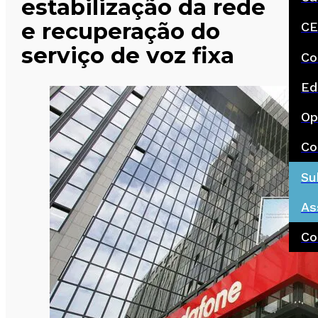
estabilização da rede
e recuperação do
CE
serviço de voz fixa
Co
Ed
Op
Co
Su
As
Co