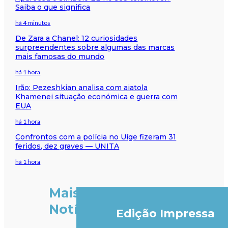
Saiba o que significa
há 4 minutos
De Zara a Chanel: 12 curiosidades
surpreendentes sobre algumas das marcas
mais famosas do mundo
há 1 hora
Irão: Pezeshkian analisa com aiatola
Khamenei situação económica e guerra com
EUA
há 1 hora
Confrontos com a polícia no Uíge fizeram 31
feridos, dez graves — UNITA
há 1 hora
Mais
Notícias
Edição Impressa