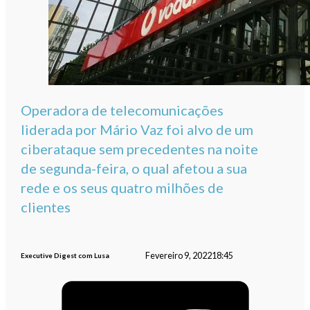
Operadora de telecomunicações
liderada por Mário Vaz foi alvo de um
ciberataque sem precedentes na noite
de segunda-feira, o qual afetou a sua
rede e os seus quatro milhões de
clientes
Fevereiro 9, 2022
18:45
Executive Digest com Lusa