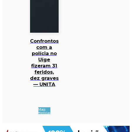
Confrontos
com a
polícia no
Uíge
fizeram 31
feridos,
dez graves
— UNITA
Mais
Notícias