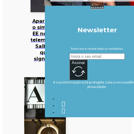
ASSINAR
Apareceu
o símbolo
Newsletter
EE no seu
telemóvel?
Saiba o
Subscreva e receba todas as novidades.
que
significa
Assinar
A sua informação está protegida. Leia a nossa políti
privacidade.