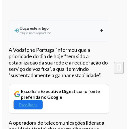
Ouça este artigo
Clique para reproduzir
Ouvir este artigo
A Vodafone Portugal informou que a
prioridade do dia de hoje “tem sido a
estabilização da sua rede e a recuperação do
serviço de voz fixa”, a qual tem vindo
“sustentadamente a ganhar estabilidade”.
Escolha a Executive Digest como fonte
preferida no Google
Escolher ›
A operadora de telecomunicações liderada
por Mário Vaz foi alvo de um ciberataque