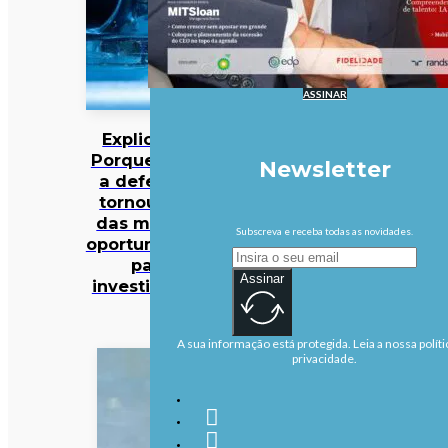
ASSINAR
Explicador:
Porque é que
Newsletter
a defesa se
tornou uma
das maiores
Subscreva e receba todas as novidades.
oportunidades
para
Assinar
investidores?
A sua informação está protegida. Leia a nossa políti
privacidade.