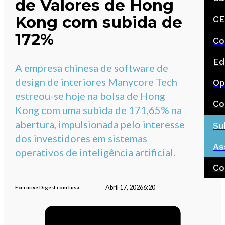
de Valores de Hong
Kong com subida de
CE
172%
Co
Ed
A empresa chinesa de software de
design de interiores Manycore Tech
Op
estreou-se hoje na bolsa de Hong
Co
Kong com uma subida de 171,65% na
abertura, impulsionada pelo interesse
Su
dos investidores em sistemas
As
operativos de inteligência artificial.
Co
Abril 17, 2026
6:20
Executive Digest com Lusa