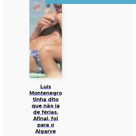
Luís
Montenegro
tinha dito
que não ia
de férias.
Afinal, foi
para o
Algarve