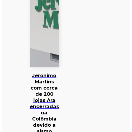
Jerónimo
Martins
com cerca
de 200
lojas Ara
encerradas
na
Colômbia
devido a
sismo