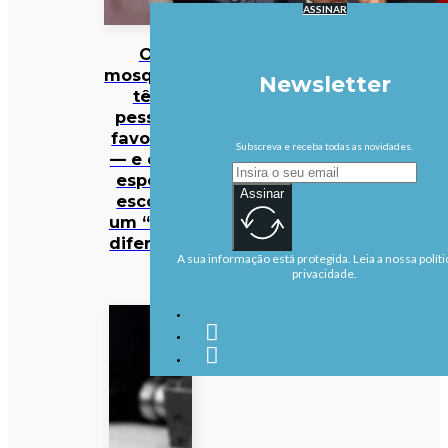
ASSINAR
Os
mosquitos
Newsletter
têm
pessoas
favoritas
Subscreva e receba todas as novidades.
— e cada
espécie
Assinar
escolhe
um “tipo”
diferente
A sua informação está protegida. Leia a nossa políti
privacidade.