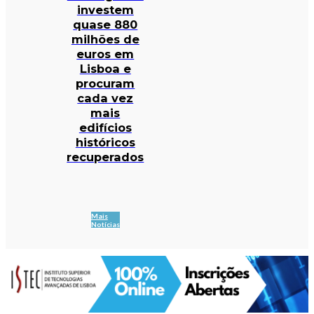
investem
quase 880
milhões de
euros em
Lisboa e
procuram
cada vez
mais
edifícios
históricos
recuperados
Mais
Notícias