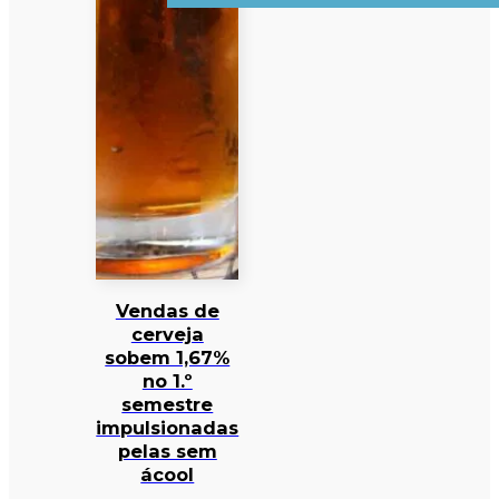
Vendas de
cerveja
sobem 1,67%
no 1.º
semestre
impulsionadas
pelas sem
ácool