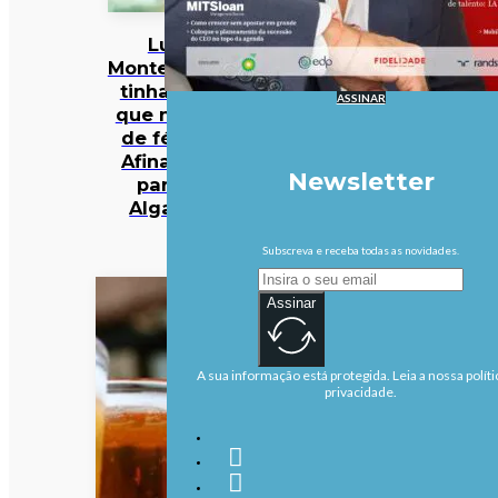
Luís
Montenegro
tinha dito
ASSINAR
que não ia
de férias.
Afinal, foi
Newsletter
para o
Algarve
Subscreva e receba todas as novidades.
Assinar
A sua informação está protegida. Leia a nossa políti
privacidade.