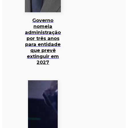
Governo
nomeia
administração
por três anos
para entidade
que prevê
extinguir em
2027