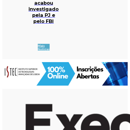
acabou
investigado
pela PJ e
pelo FBI
Mais
Notícias