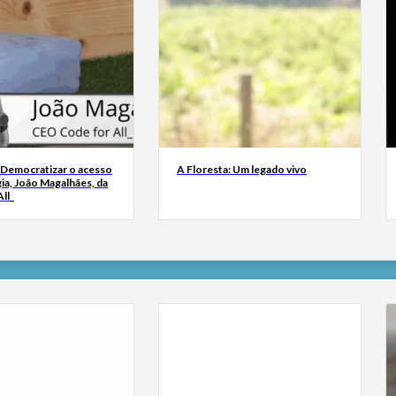
 Democratizar o acesso
A Floresta: Um legado vivo
ia, João Magalhães, da
ll_