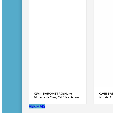
XLVIII BARÓMETRO: Nuno
XLVIII B
Moreira da Cruz, Católica Lisbon
Morais, S
VER MAIS