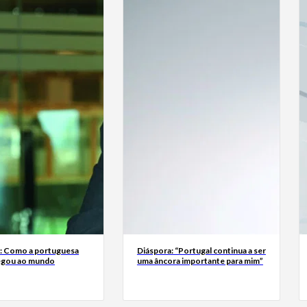
a: Como a portuguesa
Diáspora: “Portugal continua a ser
egou ao mundo
uma âncora importante para mim”