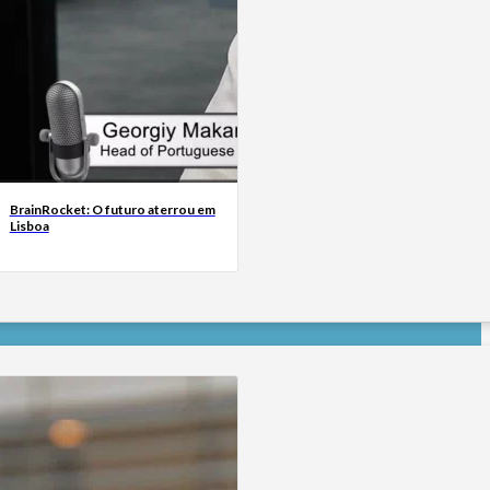
BrainRocket: O futuro aterrou em
Lisboa