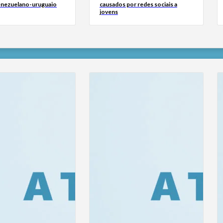
venezuelano-uruguaio
causados por redes sociais a
jovens