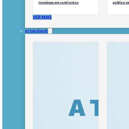
terminam em confrontos
político 
VER MAIS
ATUALIDADE