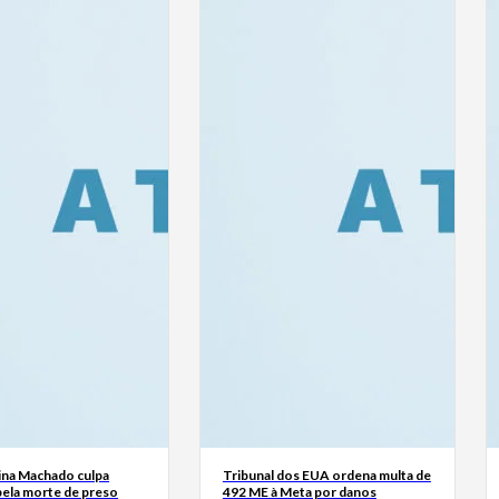
ina Machado culpa
Tribunal dos EUA ordena multa de
ela morte de preso
492 ME à Meta por danos