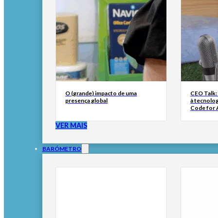
O (grande) impacto de uma
CEO Talk:
presença global
à tecnolog
Code for A
VER MAIS
BARÓMETRO