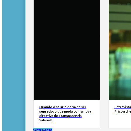
Quando o salário deixa de ser
Entrevist
segredo: o que muda com a nova
Fricon ch
directiva de Transparência
Salarial?
VER MAIS