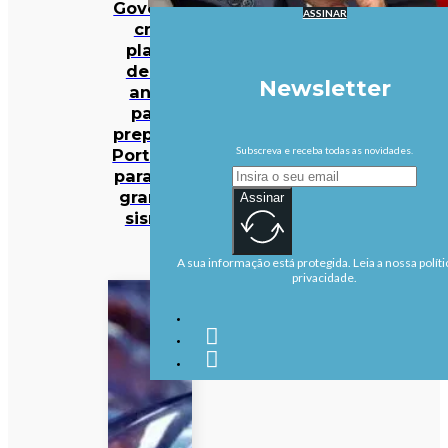
Governo
ASSINAR
cria
plano
de 30
Newsletter
anos
para
preparar
Subscreva e receba todas as novidades.
Portugal
para um
grande
Assinar
sismo
A sua informação está protegida. Leia a nossa políti
privacidade.