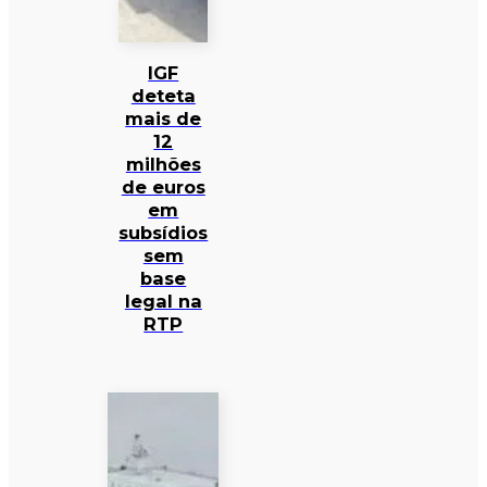
IGF
deteta
mais de
12
milhões
de euros
em
subsídios
sem
base
legal na
RTP