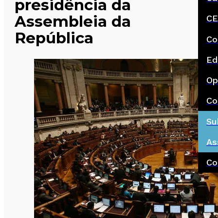
presidência da
Assembleia da
CE
República
Co
Ed
Op
Co
Su
As
Co