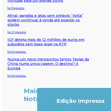
Portugal para um grande sismo
há 9 minutos
Afinal, garrafas e latas sem símbolo “Volta”
podem continuar à venda até esgotar os
stocks
há 17 minutos
IGF deteta mais de 12 milhões de euros em
subsídios sem base legal na RTP
há 31 minutos
Nunca um navio transportou tantos Teslas da
China numa única viagem. O destino? A
Europa
há 33 minutos
Mais
Notícias
Edição Impressa