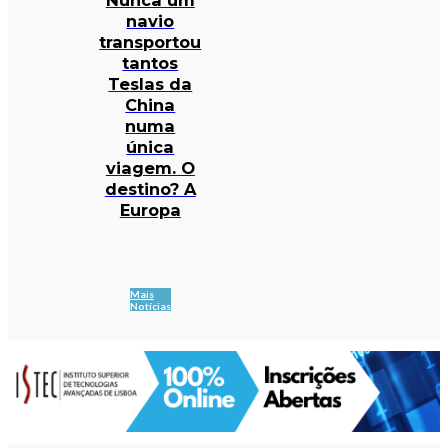
navio
transportou
tantos
Teslas da
China
numa
única
viagem. O
destino? A
Europa
Mais
Notícias