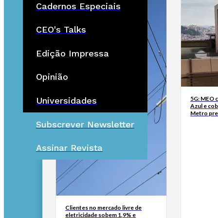
Cadernos Especiais
CEO's Talks
Edição Impressa
Opinião
5G: MEO co
Universidades
Azul e cob
Metro pre
Subscrever Newsletter
Assinar Revista
Clientes no mercado livre de
eletricidade sobem 1,9% e