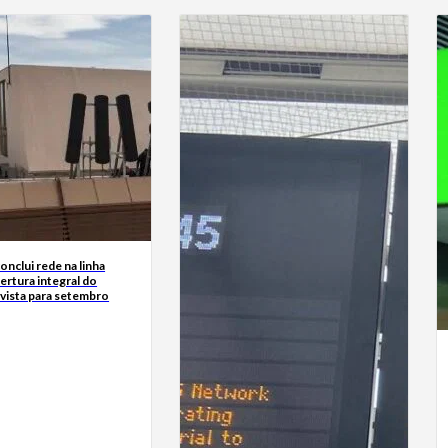
nclui rede na linha
ertura integral do
vista para setembro