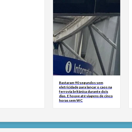
Bastaram 90 segundos sem
eletricidade para lançar o caos na
ferrovia britânica durante dois
dias. E houve até viagens de cinco
horas sem WC