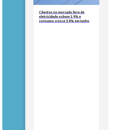
Clientes no mercado livre de
eletricidade sobem 1,9% e
consumo cresce 3,8% em junho