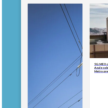
5G: MEO co
Azul e cob
Metro pre