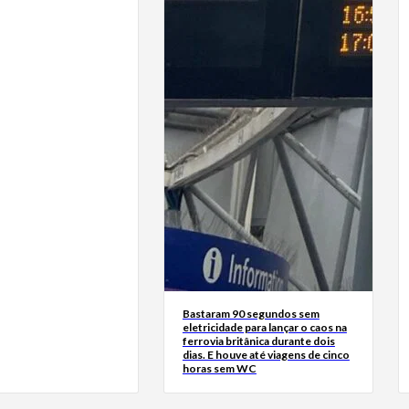
Bastaram 90 segundos sem
eletricidade para lançar o caos na
ferrovia britânica durante dois
dias. E houve até viagens de cinco
horas sem WC