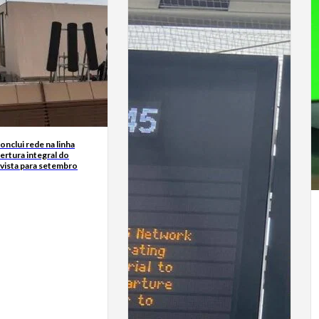
nclui rede na linha
ertura integral do
vista para setembro