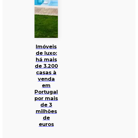
Imóveis
de luxo:
há mais
de 3.200
casas à
venda
em
Portugal
por mais
de 3
milhões
de
euros