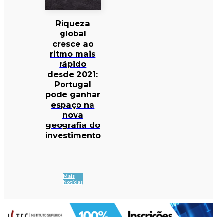
Riqueza
global
cresce ao
ritmo mais
rápido
desde 2021:
Portugal
pode ganhar
espaço na
nova
geografia do
investimento
Mais
Notícias