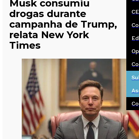
Musk consumiu
drogas durante
CE
campanha de Trump,
Co
relata New York
Ed
Times
Op
Co
Su
As
Co