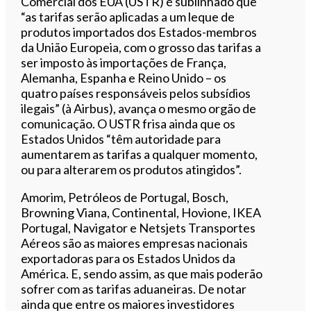
Comercial dos EUA (USTR) é sublinhado que
“as tarifas serão aplicadas a um leque de
produtos importados dos Estados-membros
da União Europeia, com o grosso das tarifas a
ser imposto às importações de França,
Alemanha, Espanha e Reino Unido – os
quatro países responsáveis pelos subsídios
ilegais” (à Airbus), avança o mesmo orgão de
comunicação. O USTR frisa ainda que os
Estados Unidos “têm autoridade para
aumentarem as tarifas a qualquer momento,
ou para alterarem os produtos atingidos”.
Amorim, Petróleos de Portugal, Bosch,
Browning Viana, Continental, Hovione, IKEA
Portugal, Navigator e Netsjets Transportes
Aéreos são as maiores empresas nacionais
exportadoras para os Estados Unidos da
América. E, sendo assim, as que mais poderão
sofrer com as tarifas aduaneiras. De notar
ainda que entre os maiores investidores