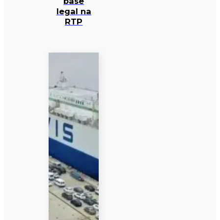
base
legal na
RTP