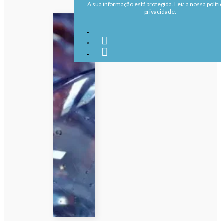
A sua informação está protegida. Leia a nossa políti
privacidade.