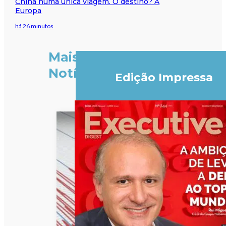
China numa única viagem. O destino? A
Europa
há 26 minutos
Mais
Notícias
Edição Impressa