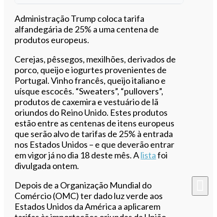
Ouvir este artigo
Administração Trump coloca tarifa
alfandegária de 25% a uma centena de
produtos europeus.
Cerejas, pêssegos, mexilhões, derivados de
porco, queijo e iogurtes provenientes de
Portugal. Vinho francês, queijo italiano e
uísque escocês. “Sweaters”, “pullovers”,
produtos de caxemira e vestuário de lã
oriundos do Reino Unido. Estes produtos
estão entre as centenas de itens europeus
que serão alvo de tarifas de 25% à entrada
nos Estados Unidos – e que deverão entrar
em vigor já no dia 18 deste mês. A
lista
foi
divulgada ontem.
Depois de a Organização Mundial do
Comércio (OMC) ter dado luz verde aos
Estados Unidos da América a aplicarem
tarifas às importações oriundas da União