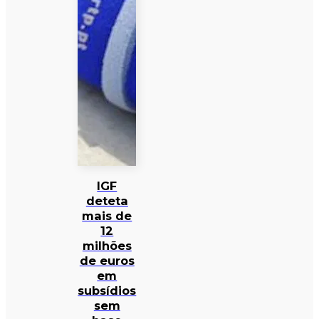
IGF
deteta
mais de
12
milhões
de euros
em
subsídios
sem