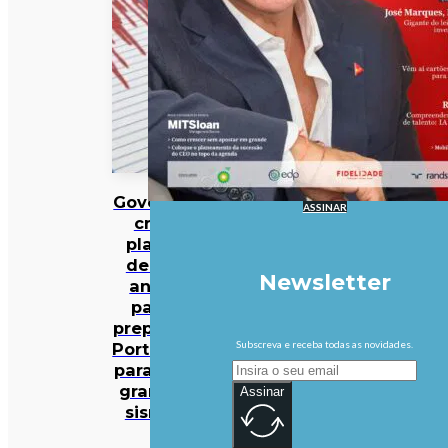
Governo
ASSINAR
cria
plano
de 30
Newsletter
anos
para
preparar
Subscreva e receba todas as novidades.
Portugal
para um
grande
Assinar
sismo