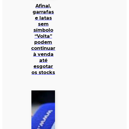
Afinal,
garrafas
e latas
sem
símbolo
“Volta”
podem
continuar
à venda
até
esgotar
os stocks