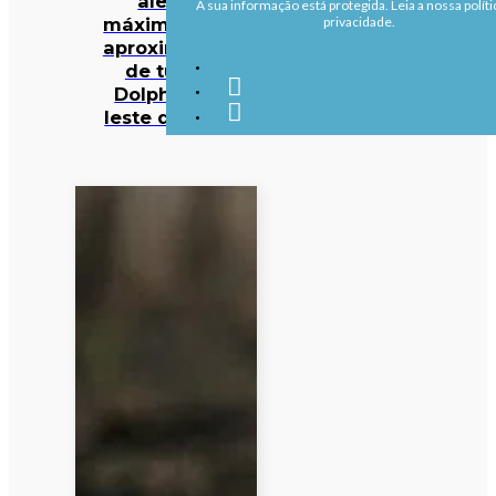
alerta
A sua informação está protegida. Leia a nossa políti
máximo com
privacidade.
aproximação
de tufão
Dolphin ao
leste do país