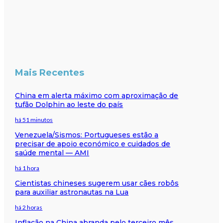
Mais Recentes
China em alerta máximo com aproximação de
tufão Dolphin ao leste do país
há 51 minutos
Venezuela/Sismos: Portugueses estão a
precisar de apoio económico e cuidados de
saúde mental — AMI
há 1 hora
Cientistas chineses sugerem usar cães robôs
para auxiliar astronautas na Lua
há 2 horas
Inflação na China abranda pelo terceiro mês