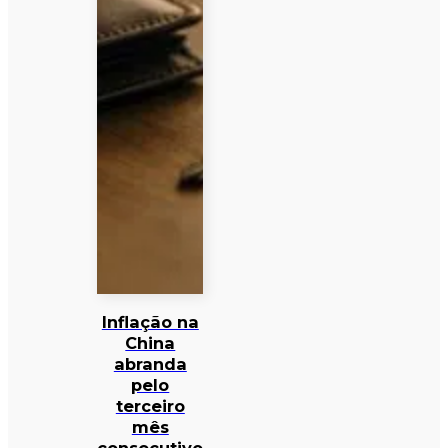
Inflação na
China
abranda
pelo
terceiro
mês
consecutivo