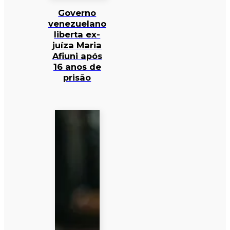
Governo
venezuelano
liberta ex-
juíza Maria
Afiuni após
16 anos de
prisão