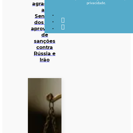
agradece
privacidade.
ao
Senado
dos EUA
aprovação
de
sanções
contra
Rússia e
Irão