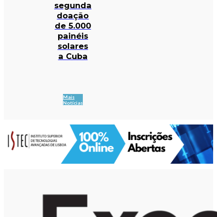
segunda
doação
de 5.000
painéis
solares
a Cuba
Mais
Notícias