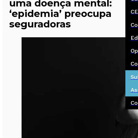
uma doença mental:
‘epidemia’ preocupa
CE
seguradoras
Co
Ed
Op
Co
Su
As
Co