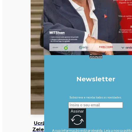
ASSINAR
Newsletter
Subscreva e receba todas as novidades.
Assinar
Ucrânia:
Zelensky
A sua informação está protegida. Leia a nossa políti