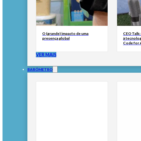
O (grande) impacto de uma
CEO Talk:
presença global
à tecnolog
Code for A
VER MAIS
BARÓMETRO