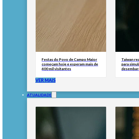
Festas do Povo de Campo Maior
Taiwan rea
começam hoje e esperam mais de
para simul
400 mil visitantes
desembar
VER MAIS
ATUALIDADE