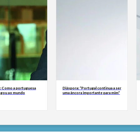
a: Como a portuguesa
Diáspora: “Portugal continua a ser
egou ao mundo
uma âncora importante para mim”