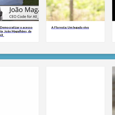
 Democratizar o acesso
A Floresta: Um legado vivo
ia, João Magalhães, da
ll_