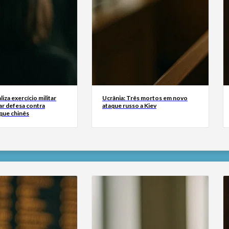
liza exercício militar
Ucrânia: Três mortos em novo
ar defesa contra
ataque russo a Kiev
que chinês