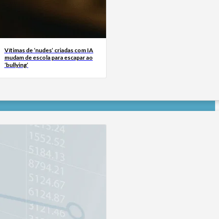
Vítimas de ‘nudes’ criadas com IA
mudam de escola para escapar ao
‘bullying’