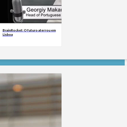
BrainRocket: O futuro aterrou em
Lisboa