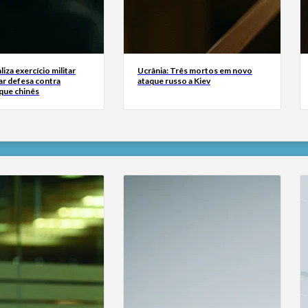
liza exercício militar
Ucrânia: Três mortos em novo
ar defesa contra
ataque russo a Kiev
que chinês