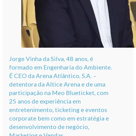
Jorge Vinha da Silva, 48 anos, é
formado em Engenharia do Ambiente.
É CEO da Arena Atlântico, S.A. –
detentora da Altice Arena e de uma
participação na Meo Blueticket, com
25 anos de experiência em
entretenimento, ticketing e eventos
corporate bem como em estratégia e
desenvolvimento de negócio,
Marketing e Vendas.