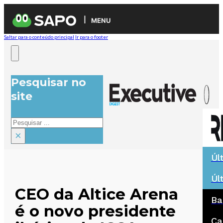
MENU
Saltar para o conteúdo principal
Ir para o footer
Pesquisar no
site
Pesquisar
×
Úl
Úl
CEO da Altice Arena
Ba
é o novo presidente
Ca