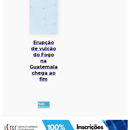
Erupção
de vulcão
do Fogo
na
Guatemala
chega ao
fim
Mais
Notícias