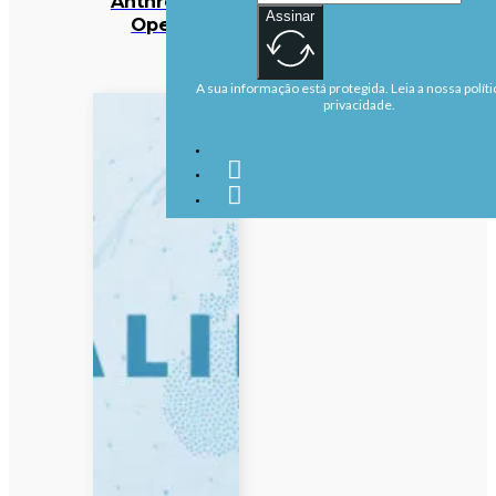
Anthropic e
Assinar
OpenAI
A sua informação está protegida. Leia a nossa políti
privacidade.