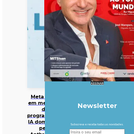
ASSINAR
Meta entra
em mercado
Newsletter
da
programação
IA dominado
Subscreva e receba todas as novidades.
pela