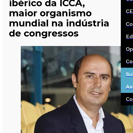
ibérico da ICCA,
maior organismo
CE
mundial na indústria
Co
de congressos
Ed
Op
Co
Su
As
Co