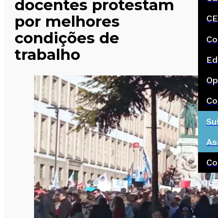
docentes protestam
por melhores
CE
condições de
Co
trabalho
Ed
Op
Co
Su
As
Co