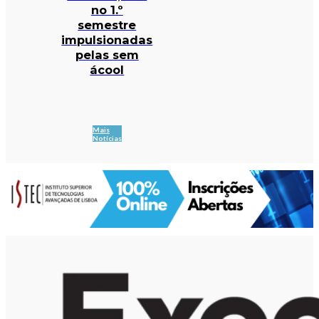
no 1.º
semestre
impulsionadas
pelas sem
ácool
Mais
Notícias