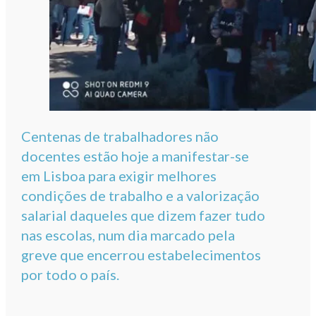
Centenas de trabalhadores não
docentes estão hoje a manifestar-se
em Lisboa para exigir melhores
condições de trabalho e a valorização
salarial daqueles que dizem fazer tudo
nas escolas, num dia marcado pela
greve que encerrou estabelecimentos
por todo o país.