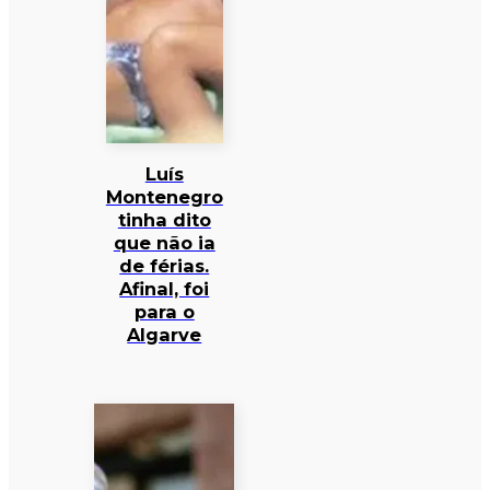
Luís
Montenegro
tinha dito
que não ia
de férias.
Afinal, foi
para o
Algarve