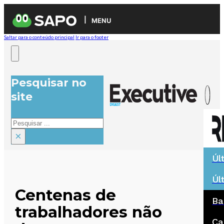
MENU
Saltar para o conteúdo principal
Ir para o footer
Pesquisar no
site
Pesquisar
×
Úl
Úl
Centenas de
Ba
trabalhadores não
Ca