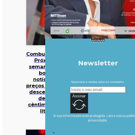
ASSINAR
Combustíveis?
Próxima
Newsletter
semana traz
boas
notícias…
Subscreva e receba todas as novidades.
preços podem
descer mais
Assinar
de 10
cêntimos por
litro
A sua informação está protegida. Leia a nossa políti
privacidade.