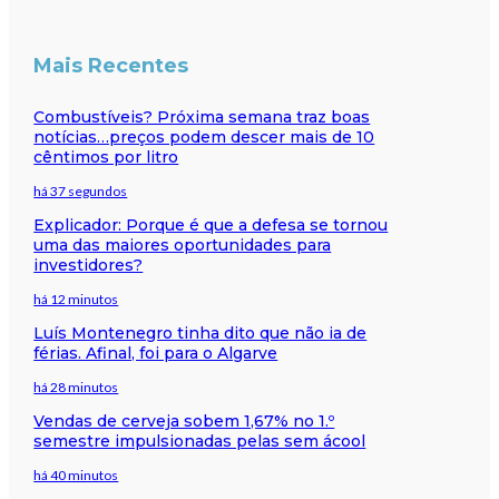
Mais Recentes
Combustíveis? Próxima semana traz boas
notícias…preços podem descer mais de 10
cêntimos por litro
há 37 segundos
Explicador: Porque é que a defesa se tornou
uma das maiores oportunidades para
investidores?
há 12 minutos
Luís Montenegro tinha dito que não ia de
férias. Afinal, foi para o Algarve
há 28 minutos
Vendas de cerveja sobem 1,67% no 1.º
semestre impulsionadas pelas sem ácool
há 40 minutos