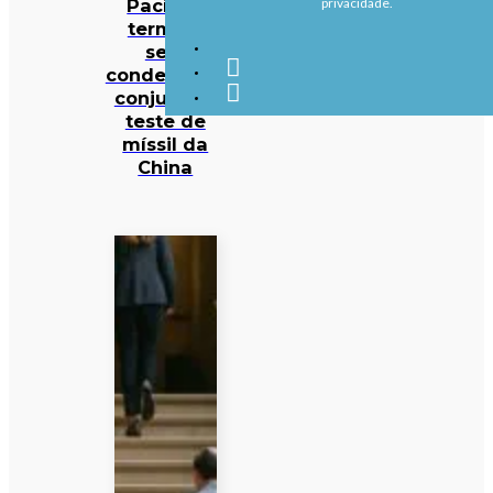
Pacífico
privacidade.
termina
sem
condenação
conjunta a
teste de
míssil da
China