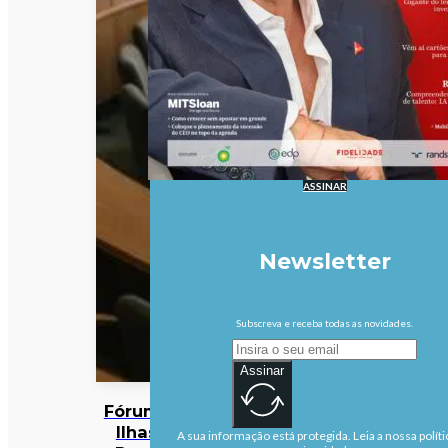
ASSINAR
Newsletter
Subscreva e receba todas as novidades.
Assinar
Fórum das
Ilhas do
A sua informação está protegida. Leia a nossa políti