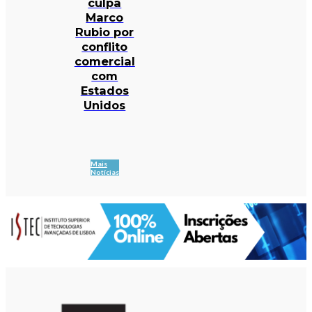
culpa
Marco
Rubio por
conflito
comercial
com
Estados
Unidos
Mais
Notícias