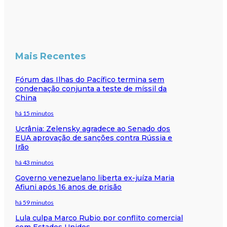
Mais Recentes
Fórum das Ilhas do Pacífico termina sem
condenação conjunta a teste de míssil da
China
há 15 minutos
Ucrânia: Zelensky agradece ao Senado dos
EUA aprovação de sanções contra Rússia e
Irão
há 43 minutos
Governo venezuelano liberta ex-juíza Maria
Afiuni após 16 anos de prisão
há 59 minutos
Lula culpa Marco Rubio por conflito comercial
com Estados Unidos