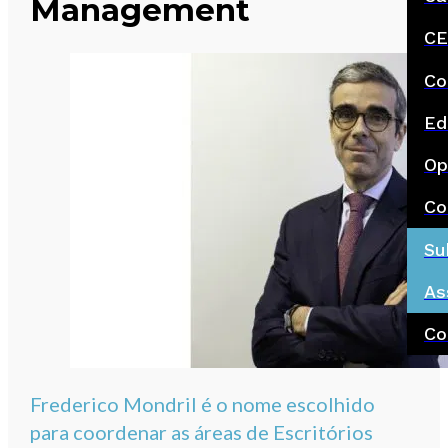
Management
CE
Co
Ed
Op
Co
Su
As
Co
Frederico Mondril é o nome escolhido
para coordenar as áreas de Escritórios