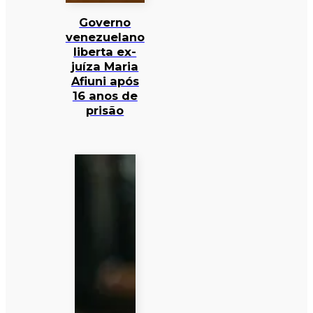
Governo
venezuelano
liberta ex-
juíza Maria
Afiuni após
16 anos de
prisão