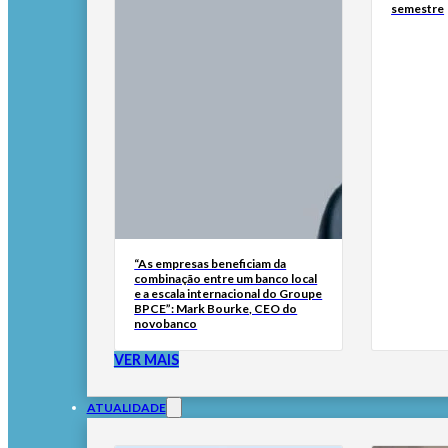
semestre
“As empresas beneficiam da
combinação entre um banco local
e a escala internacional do Groupe
BPCE”: Mark Bourke, CEO do
novobanco
VER MAIS
ATUALIDADE