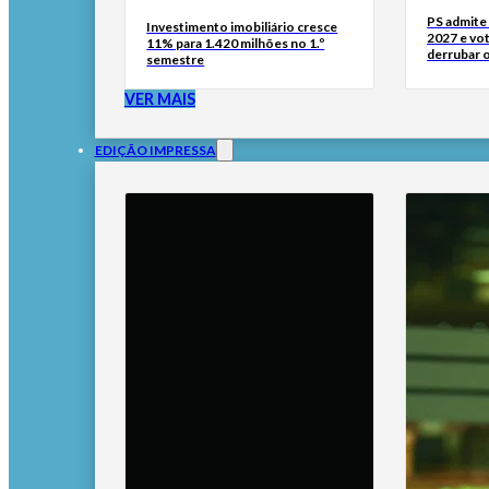
PS admite 
Investimento imobiliário cresce
2027 e vo
11% para 1.420 milhões no 1.º
derrubar 
semestre
VER MAIS
EDIÇÃO IMPRESSA