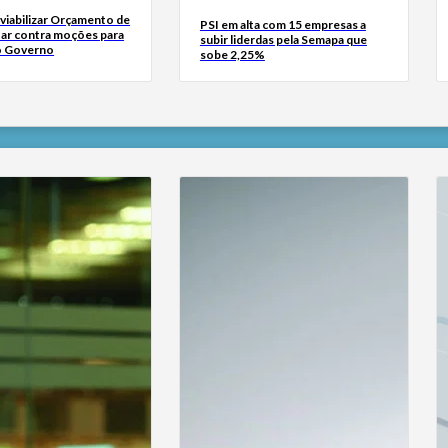
viabilizar Orçamento de
PSI em alta com 15 empresas a
tar contra moções para
subir liderdas pela Semapa que
o Governo
sobe 2,25%