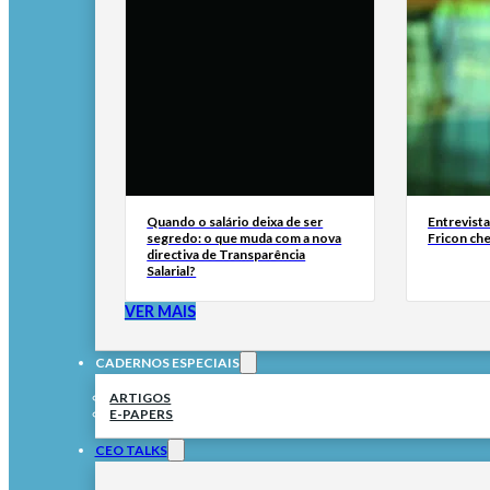
Quando o salário deixa de ser
Entrevist
segredo: o que muda com a nova
Fricon ch
directiva de Transparência
Salarial?
VER MAIS
CADERNOS ESPECIAIS
ARTIGOS
E-PAPERS
CEO TALKS