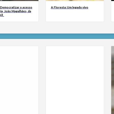
 Democratizar o acesso
A Floresta: Um legado vivo
ia, João Magalhães, da
ll_