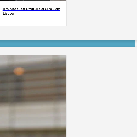
BrainRocket: O futuro aterrou em
Lisboa