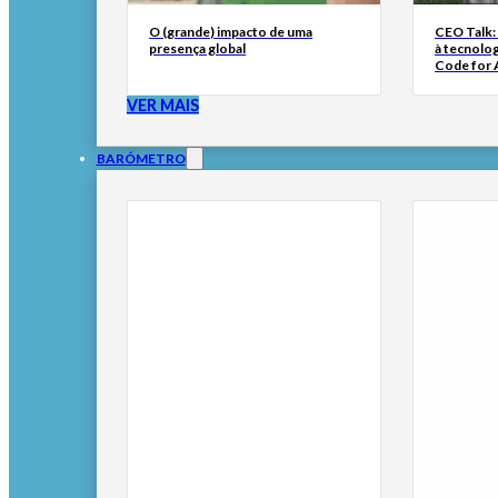
O (grande) impacto de uma
CEO Talk:
presença global
à tecnolog
Code for A
VER MAIS
BARÓMETRO