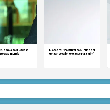
a: Como a portuguesa
Diáspora: “Portugal continua a ser
egou ao mundo
uma âncora importante para mim”