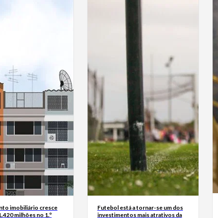
to imobiliário cresce
Futebol está a tornar-se um dos
.420 milhões no 1.º
investimentos mais atrativos da