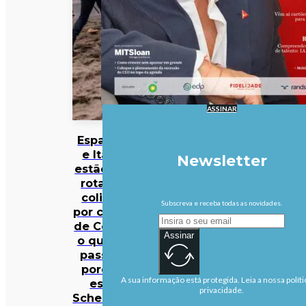
ASSINAR
Espanha
e Itália
Newsletter
estão em
rota de
colisão
Subscreva e receba todas as novidades.
por causa
de Ceuta:
Assinar
o que se
passa e
porque
A sua informação está protegida. Leia a nossa políti
está
privacidade.
Schengen