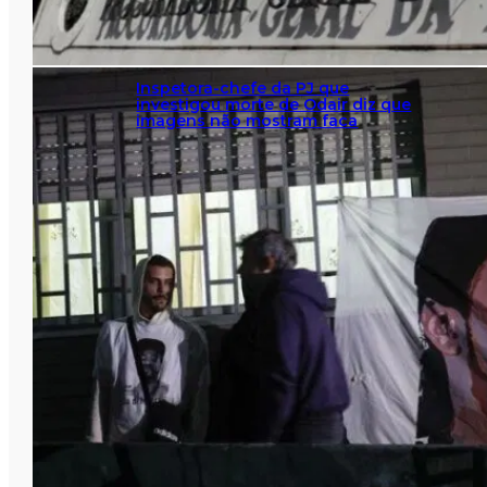
Inspetora-chefe da PJ que
investigou morte de Odair diz que
imagens não mostram faca