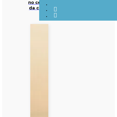
no centro
da crise?