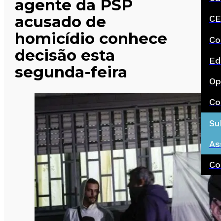
agente da PSP
acusado de
CE
homicídio conhece
Co
decisão esta
Ed
segunda-feira
Op
Co
Su
As
Co