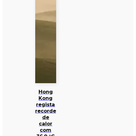
Hong
Kong
regista
recorde
de
calor
com