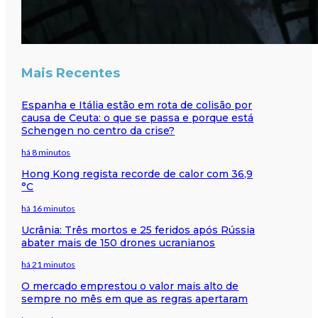
Mais Recentes
Espanha e Itália estão em rota de colisão por
causa de Ceuta: o que se passa e porque está
Schengen no centro da crise?
há 8 minutos
Hong Kong regista recorde de calor com 36,9
°C
há 16 minutos
Ucrânia: Três mortos e 25 feridos após Rússia
abater mais de 150 drones ucranianos
há 21 minutos
O mercado emprestou o valor mais alto de
sempre no mês em que as regras apertaram