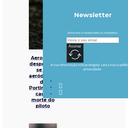
Newsletter
Subscreva e receba todas as novidades.
Assinar
Aeronave
despenha-
A sua informação está protegida. Leia a nossa políti
se no
privacidade.
aeródromo
de
Portimão e
causa
morte do
piloto