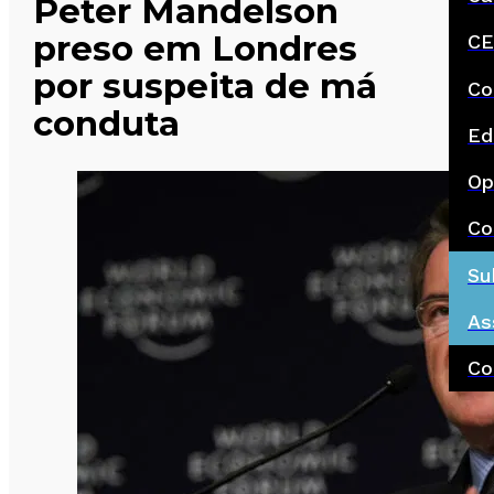
Peter Mandelson
preso em Londres
CE
por suspeita de má
Co
conduta
Ed
Op
Co
Su
As
Co