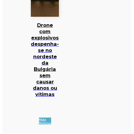
Drone
com
explosivos
despenha-
se no
nordeste
da
Bulgária
sem
causar
danos ou
vítimas
Mais
Notícias