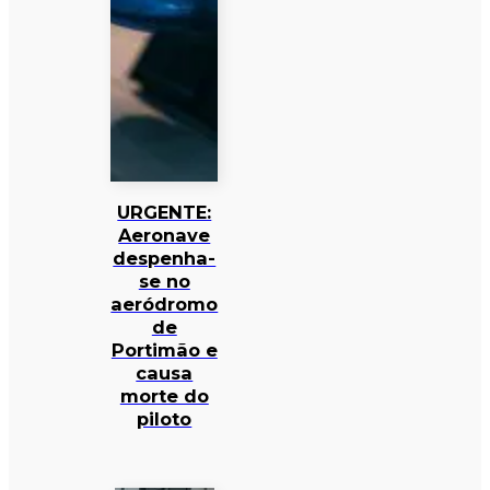
URGENTE:
Aeronave
despenha-
se no
aeródromo
de
Portimão e
causa
morte do
piloto