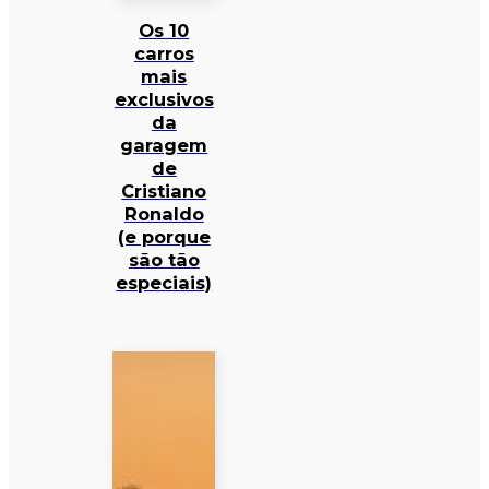
Os 10
carros
mais
exclusivos
da
garagem
de
Cristiano
Ronaldo
(e porque
são tão
especiais)