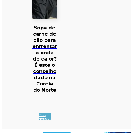
Sopa de
carne de
cão para
enfrentar
a onda
de calor?
É este o
conselho
dado na
Coreia
do Norte
Mais
Notícias