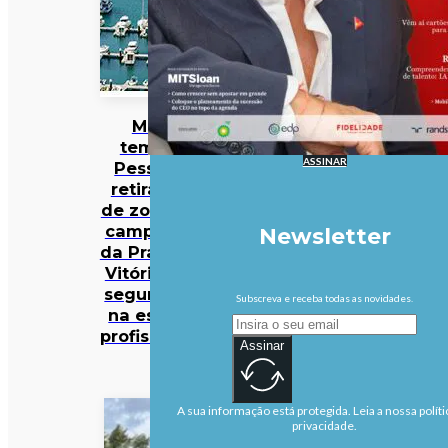
Mau
tempo:
ASSINAR
Pessoas
retiradas
de zona de
campismo
Newsletter
da Praia da
Vitória em
segurança
Subscreva e receba todas as novidades.
na escola
profissional
Assinar
A sua informação está protegida. Leia a nossa políti
privacidade.