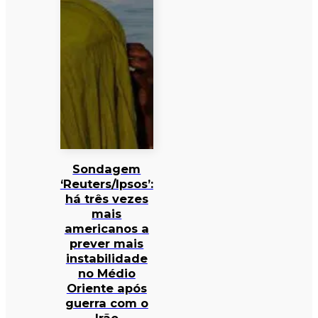
Sondagem
‘Reuters/Ipsos’:
há três vezes
mais
americanos a
prever mais
instabilidade
no Médio
Oriente após
guerra com o