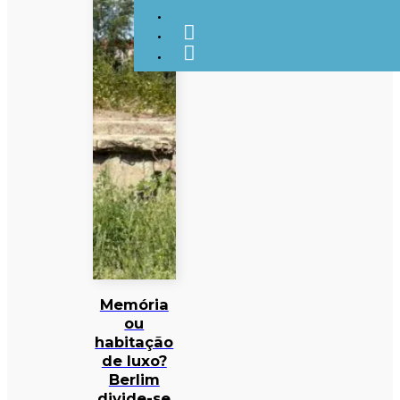
Memória
ou
habitação
de luxo?
Berlim
divide-se