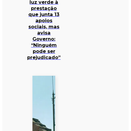
luz verde à
prestação
que junta 13
apoios
sociais, mas
avisa
Governo:
“Ninguém
pode ser
prejudicado”