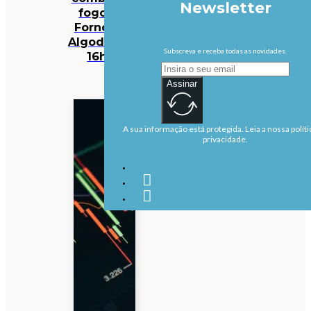
Newsletter
fogo em
Fornos de
Algodres às
Subscreva e receba todas as novidades.
16h50
Assinar
A sua informação está protegida. Leia a nossa políti
privacidade.