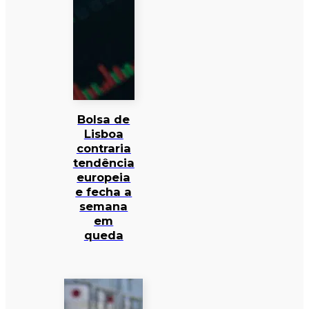
Bolsa de
Lisboa
contraria
tendência
europeia
e fecha a
semana
em
queda