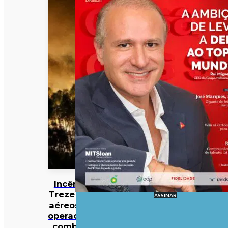
Incêndios:
Treze meios
ASSINAR
aéreos e 301
operacionais
combatem