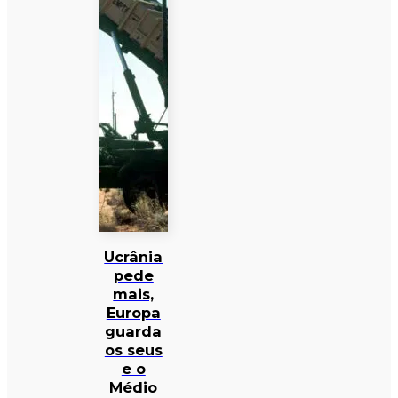
Ucrânia
pede
mais,
Europa
guarda
os seus
e o
Médio