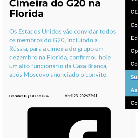
Cimeira do G20 na
Florida
CE
Co
Os Estados Unidos vão convidar todos
Ed
os membros do G20, incluindo a
Rússia, para a cimeira do grupo em
Op
dezembro na Florida, confirmou hoje
Co
um alto funcionário da Casa Branca,
após Moscovo anunciado o convite.
Su
As
Abril 23, 2026
22:41
Executive Digest com Lusa
Co