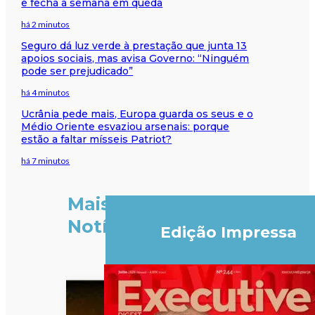
e fecha a semana em queda
há 2 minutos
Seguro dá luz verde à prestação que junta 13
apoios sociais, mas avisa Governo: “Ninguém
pode ser prejudicado”
há 4 minutos
Ucrânia pede mais, Europa guarda os seus e o
Médio Oriente esvaziou arsenais: porque
estão a faltar mísseis Patriot?
há 7 minutos
Mais
Notícias
Edição Impressa