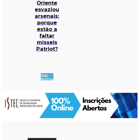
Oriente
esvaziou
arsenais:
porque
estão a
faltar
mísseis
Patriot?
Mais
Notícias