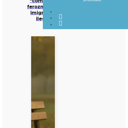
“combater
ferozmente”
imigração
ilegal