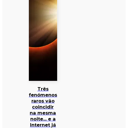
Três
fenómenos
raros vão
coincidir
na mesma
noite… e a
Internet já