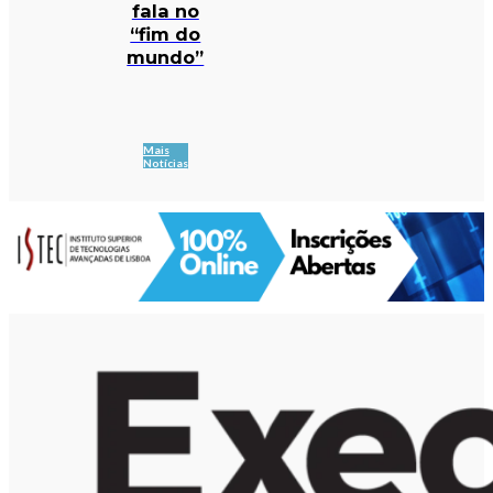
fala no
“fim do
mundo”
Mais
Notícias