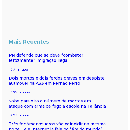
Mais Recentes
PR defende que se deve “combater
ferozmente” imigração ilegal
há 7 minutos
Dois mortos e dois ferdos graves em despiste
autmóvel na A33 em Fernão Ferro
há 25 minutos
Sobe para oito o número de mortos em
ataque com arma de fogo a escola na Tailândia
há 27 minutos
Três fenómenos raros vão coincidir na mesma
noite… e a Internet já fala no “fim do mundo”