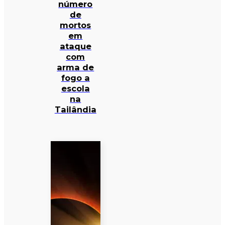
número
de
mortos
em
ataque
com
arma de
fogo a
escola
na
Tailândia