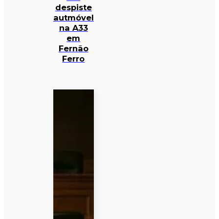
despiste
autmóvel
na A33
em
Fernão
Ferro