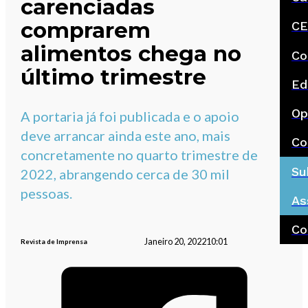
carenciadas
comprarem
CE
alimentos chega no
Co
último trimestre
Ed
Op
A portaria já foi publicada e o apoio
deve arrancar ainda este ano, mais
Co
concretamente no quarto trimestre de
Su
2022, abrangendo cerca de 30 mil
pessoas.
As
Co
Janeiro 20, 2022
10:01
Revista de Imprensa