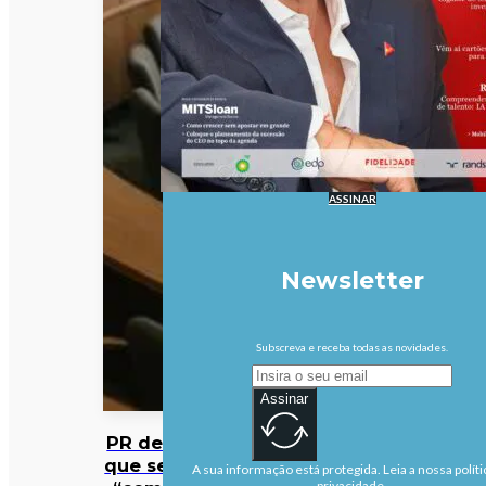
ASSINAR
Newsletter
Subscreva e receba todas as novidades.
Assinar
PR defende
que se deve
A sua informação está protegida. Leia a nossa políti
privacidade.