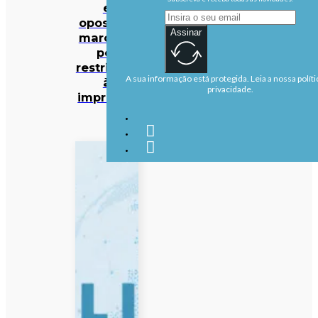
e
oposição
Assinar
marcado
por
restrições
A sua informação está protegida. Leia a nossa políti
à
privacidade.
imprensa