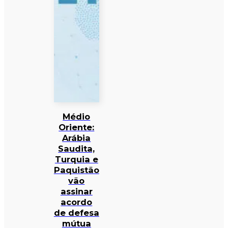
Médio
Oriente:
Arábia
Saudita,
Turquia e
Paquistão
vão
assinar
acordo
de defesa
mútua