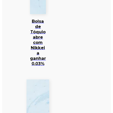
Bolsa
de
Tóquio
abre
com
Nikkei
a
ganhar
0,03%