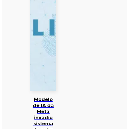
Modelo
de IA da
Meta
invadiu
sistema