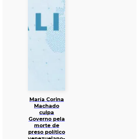
María Corina
Machado
culpa
Governo pela
morte de
preso político
venezuelano-