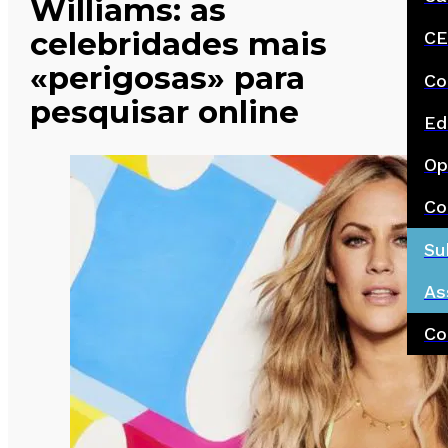
Williams: as
celebridades mais
CE
«perigosas» para
Co
pesquisar online
Ed
Op
Co
Su
As
Co