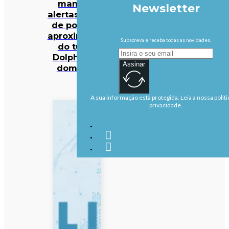
mantém
Newsletter
alertas antes
de possível
aproximação
Subscreva e receba todas as novidades.
do tufão
Dolphin no
Assinar
domingo
A sua informação está protegida. Leia a nossa políti
privacidade.