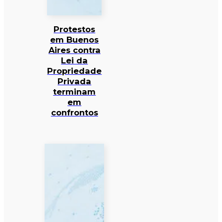
Protestos
em Buenos
Aires contra
Lei da
Propriedade
Privada
terminam
em
confrontos