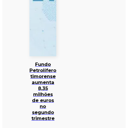
Fundo
Petrolífero
timorense
aumenta
8,35
milhões
de euros
no
segundo
trimestre