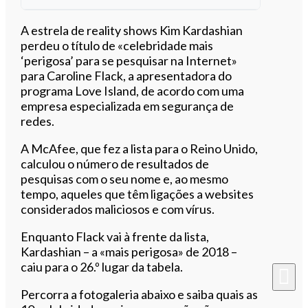
Ouvir este artigo
A estrela de reality shows Kim Kardashian
perdeu o título de «celebridade mais
‘perigosa’ para se pesquisar na Internet»
para Caroline Flack, a apresentadora do
programa Love Island,
de acordo com uma
empresa especializada em segurança de
redes.
A McAfee, que fez a lista para o Reino Unido,
calculou o número de resultados de
pesquisas com o seu nome e, ao mesmo
tempo, aqueles que têm ligações a websites
considerados maliciosos e com vírus.
Enquanto Flack vai à frente da lista,
Kardashian – a «mais perigosa» de 2018 –
caiu para o 26.º lugar da tabela.
Percorra a fotogaleria abaixo e saiba quais as