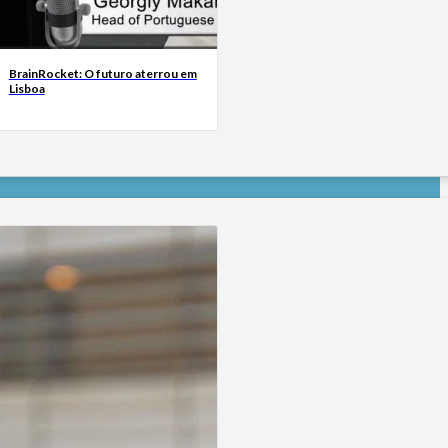
BrainRocket: O futuro aterrou em
Lisboa