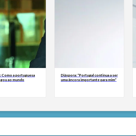
a: Como a portuguesa
Diáspora: “Portugal continua a ser
egou ao mundo
uma âncora importante para mim”