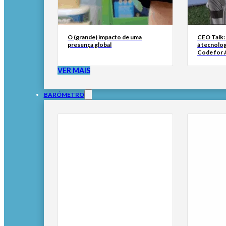
O (grande) impacto de uma
CEO Talk:
presença global
à tecnolog
Code for A
VER MAIS
BARÓMETRO