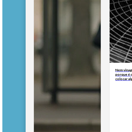
Nem vinagr
porque é q
colocar al