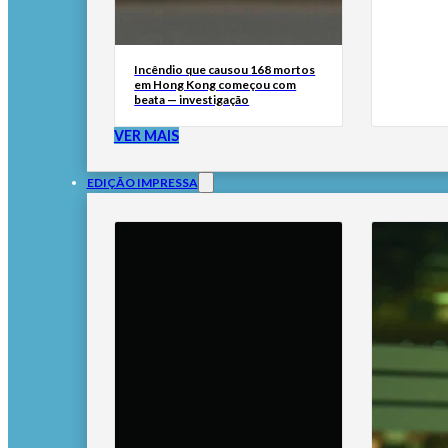
Incêndio que causou 168 mortos
em Hong Kong começou com
beata — investigação
VER MAIS
EDIÇÃO IMPRESSA