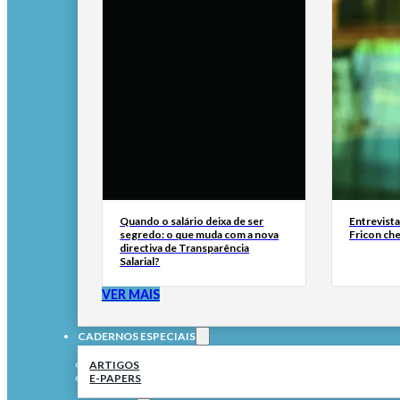
Quando o salário deixa de ser
Entrevist
segredo: o que muda com a nova
Fricon ch
directiva de Transparência
Salarial?
VER MAIS
CADERNOS ESPECIAIS
ARTIGOS
E-PAPERS