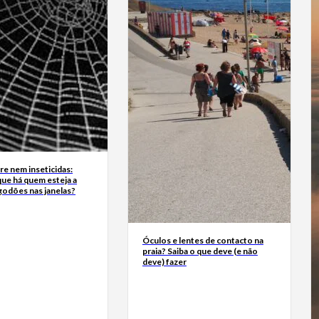
e nem inseticidas:
ue há quem esteja a
godões nas janelas?
Óculos e lentes de contacto na
praia? Saiba o que deve (e não
deve) fazer