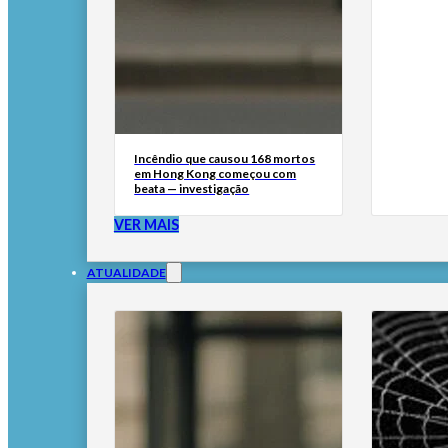
Incêndio que causou 168 mortos
em Hong Kong começou com
beata — investigação
VER MAIS
ATUALIDADE