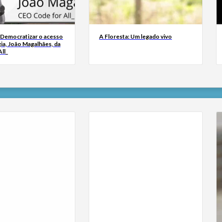
 Democratizar o acesso
A Floresta: Um legado vivo
ia, João Magalhães, da
ll_