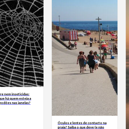
e nem inseticidas:
ue há quem esteja a
godões nas janelas?
Óculos e lentes de contacto na
praia? Saiba o que deve (e não