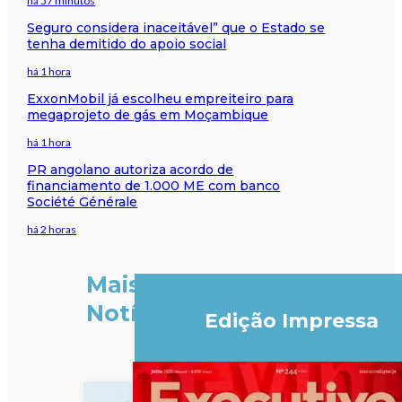
há 57 minutos
Seguro considera inaceitável” que o Estado se
tenha demitido do apoio social
há 1 hora
ExxonMobil já escolheu empreiteiro para
megaprojeto de gás em Moçambique
há 1 hora
PR angolano autoriza acordo de
financiamento de 1.000 ME com banco
Société Générale
há 2 horas
Mais
Notícias
Edição Impressa