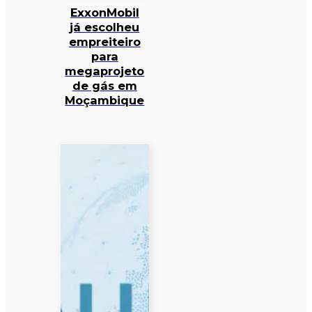
ExxonMobil
já escolheu
empreiteiro
para
megaprojeto
de gás em
Moçambique