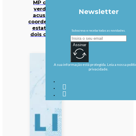
MP cabo-
verdiano
Newsletter
acusa ex-
coordenador
estatal de
Subscreva e receba todas as novidades.
dois crimes
Assinar
A sua informação está protegida. Leia a nossa políti
privacidade.