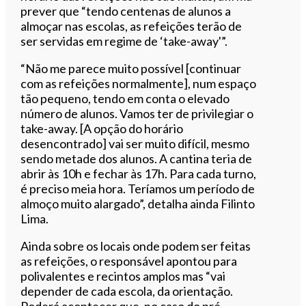
prever que “tendo centenas de alunos a
almoçar nas escolas, as refeições terão de
ser servidas em regime de ‘take-away'”.
“Não me parece muito possível [continuar
com as refeições normalmente], num espaço
tão pequeno, tendo em conta o elevado
número de alunos. Vamos ter de privilegiar o
take-away. [A opção do horário
desencontrado] vai ser muito difícil, mesmo
sendo metade dos alunos. A cantina teria de
abrir às 10h e fechar às 17h. Para cada turno,
é preciso meia hora. Teríamos um período de
almoço muito alargado”, detalha ainda Filinto
Lima.
Ainda sobre os locais onde podem ser feitas
as refeições, o responsável apontou para
polivalentes e recintos amplos mas “vai
depender de cada escola, da orientação.
Poderá acontecer que, no caso do pré-