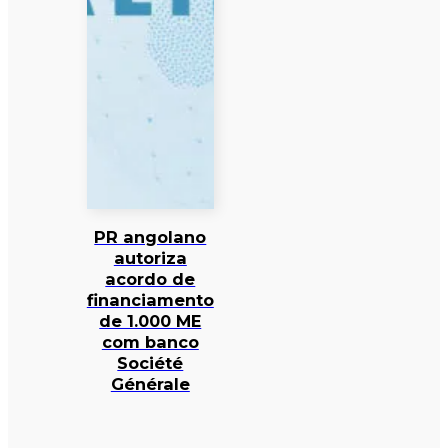
PR angolano
autoriza
acordo de
financiamento
de 1.000 ME
com banco
Société
Générale