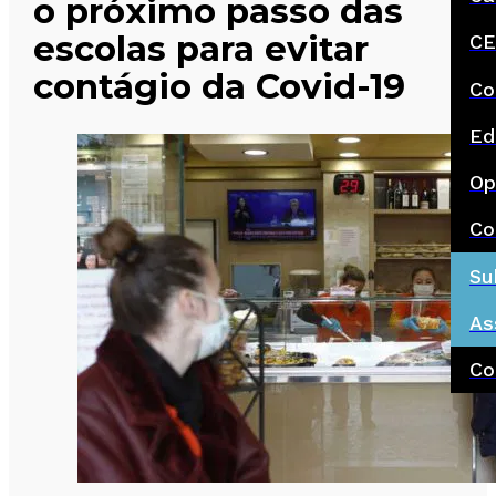
o próximo passo das
escolas para evitar
CE
contágio da Covid-19
Co
Ed
Op
Co
Su
As
Co