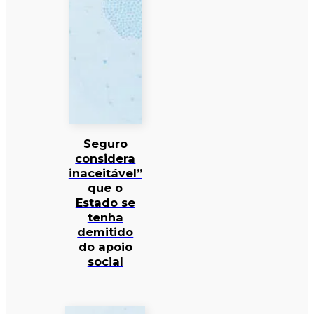
Seguro
considera
inaceitável”
que o
Estado se
tenha
demitido
do apoio
social