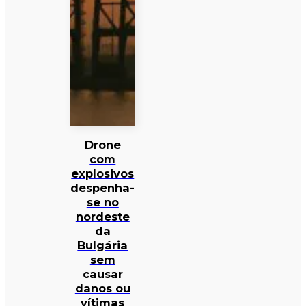
Drone
com
explosivos
despenha-
se no
nordeste
da
Bulgária
sem
causar
danos ou
vítimas