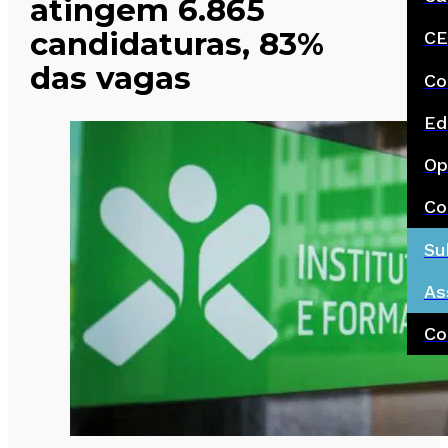
atingem 6.865
candidaturas, 83%
CE
das vagas
Co
Ed
Op
Co
Su
As
Co