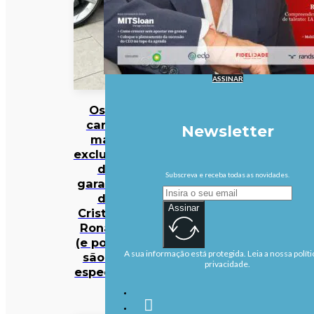
ASSINAR
Os 10
carros
Newsletter
mais
exclusivos
da
Subscreva e receba todas as novidades.
garagem
de
Assinar
Cristiano
Ronaldo
(e porque
A sua informação está protegida. Leia a nossa políti
são tão
privacidade.
especiais)