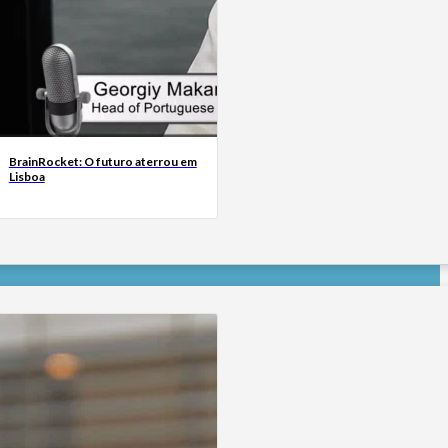
BrainRocket: O futuro aterrou em
Lisboa