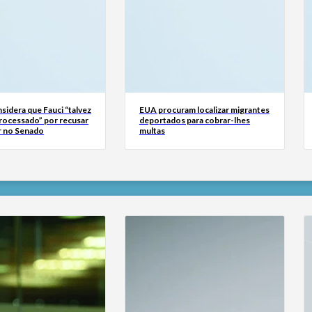
sidera que Fauci “talvez
EUA procuram localizar migrantes
processado” por recusar
deportados para cobrar-lhes
 no Senado
multas