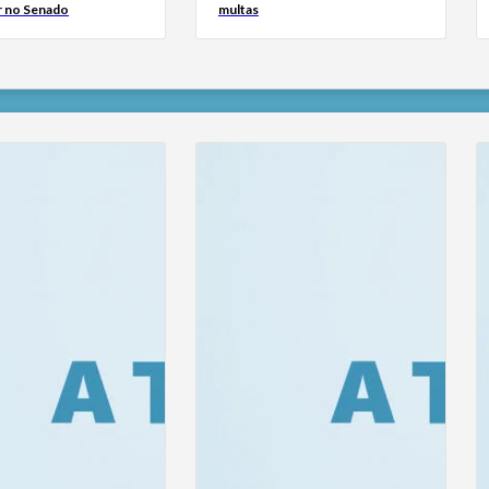
 no Senado
multas