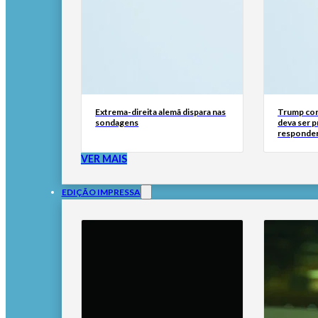
Extrema-direita alemã dispara nas
Trump con
sondagens
deva ser 
responder
VER MAIS
EDIÇÃO IMPRESSA