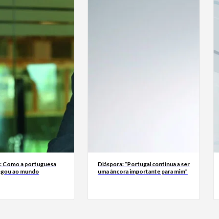
a: Como a portuguesa
Diáspora: “Portugal continua a ser
egou ao mundo
uma âncora importante para mim”