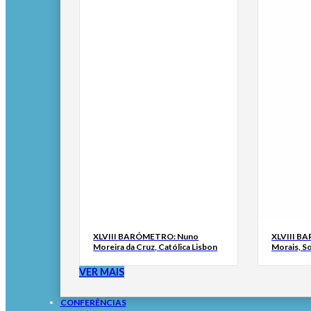
XLVIII BARÓMETRO: Nuno
XLVIII B
Moreira da Cruz, Católica Lisbon
Morais, S
VER MAIS
CONFERÊNCIAS