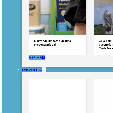
O (grande) impacto de uma
CEO Talk:
presença global
à tecnolog
Code for A
VER MAIS
BARÓMETRO