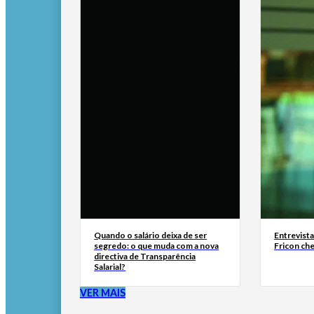
Quando o salário deixa de ser
Entrevist
segredo: o que muda com a nova
Fricon ch
directiva de Transparência
Salarial?
VER MAIS