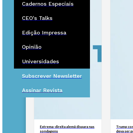
Cadernos Especiais
CEO's Talks
Edição Impressa
Opinião
Universidades
Subscrever Newsletter
Assinar Revista
Extrema-direita alemã dispara nas
Trump con
sondagens
deva ser 