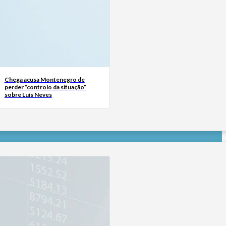
Chega acusa Montenegro de
perder “controlo da situação”
sobre Luís Neves