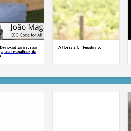
 Democratizar o acesso
A Floresta: Um legado vivo
ia, João Magalhães, da
ll_