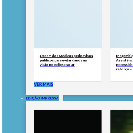
Ordem dos Médicos pede avisos
Moçambiq
públicos para evitar danos na
Assistênc
visão no eclipse solar
necessida
reforço –
VER MAIS
EDIÇÃO IMPRESSA