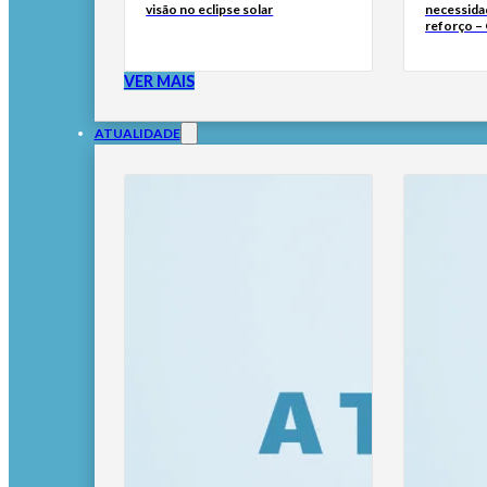
visão no eclipse solar
necessida
reforço –
VER MAIS
ATUALIDADE