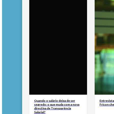
Quando o salário deixa de ser
Entrevist
segredo: o que muda com a nova
Fricon ch
directiva de Transparência
Salarial?