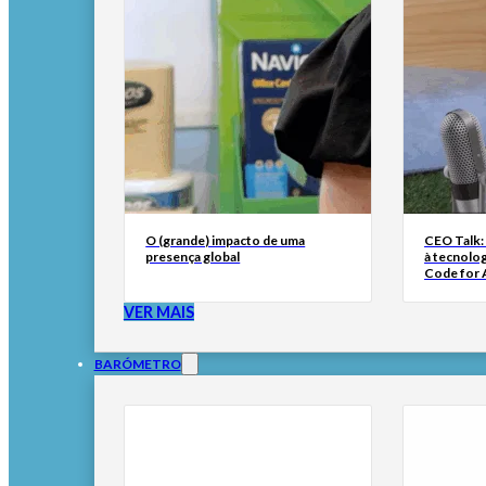
O (grande) impacto de uma
CEO Talk:
presença global
à tecnolog
Code for A
VER MAIS
BARÓMETRO