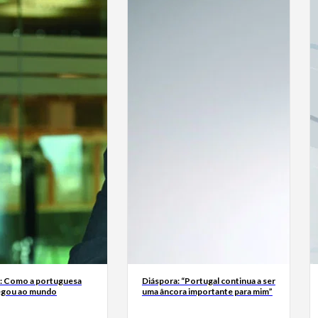
a: Como a portuguesa
Diáspora: “Portugal continua a ser
egou ao mundo
uma âncora importante para mim”