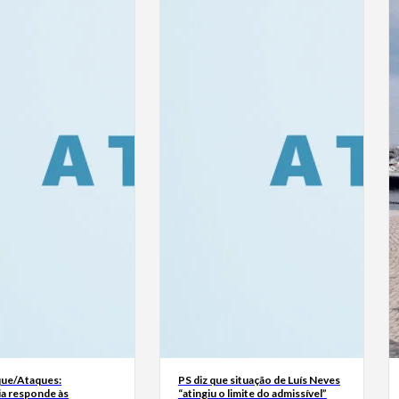
ue/Ataques:
PS diz que situação de Luís Neves
ia responde às
“atingiu o limite do admissível”