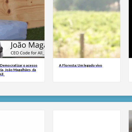
 Democratizar o acesso
A Floresta: Um legado vivo
ia, João Magalhães, da
ll_