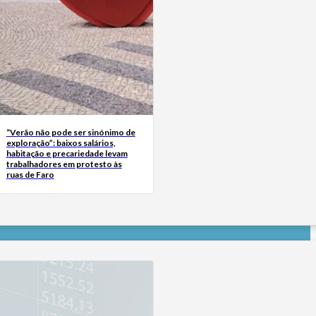
“Verão não pode ser sinónimo de
exploração”: baixos salários,
habitação e precariedade levam
trabalhadores em protesto às
ruas de Faro