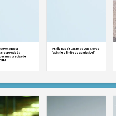
ue/Ataques:
PS diz que situação de Luís Neves
ia responde às
“atingiu o limite do admissível”
des mas precisa de
 OIM