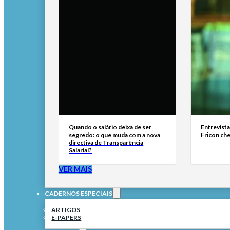
Quando o salário deixa de ser
Entrevist
segredo: o que muda com a nova
Fricon ch
directiva de Transparência
Salarial?
VER MAIS
CADERNOS ESPECIAIS
ARTIGOS
E-PAPERS