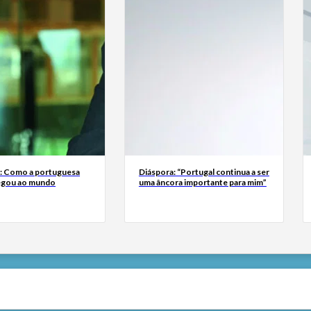
a: Como a portuguesa
Diáspora: “Portugal continua a ser
egou ao mundo
uma âncora importante para mim”