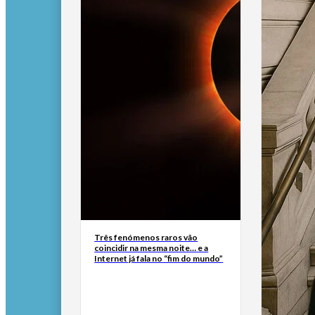
Três fenómenos raros vão
coincidir na mesma noite… e a
Internet já fala no “fim do mundo”