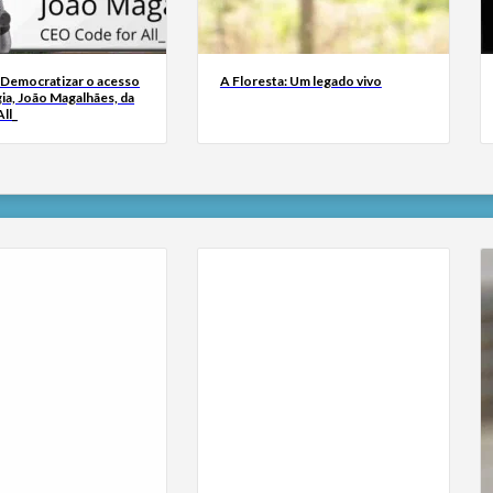
 Democratizar o acesso
A Floresta: Um legado vivo
ia, João Magalhães, da
ll_