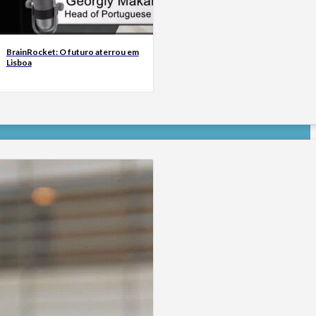
BrainRocket: O futuro aterrou em
Lisboa