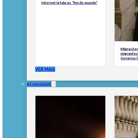
Internet já fala no “fim do mundo”
Migrações
migrantes
Governo l
VER MAIS
ATUALIDADE