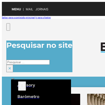
MENU
MAIL
JORNAIS
Saltar para o conteúdo principal
Ir para o footer
Pesquisar no site
Pesquisar
×
Advisory
ÚLTIMAS
Barómetro