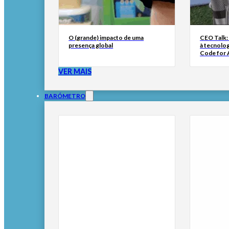
O (grande) impacto de uma
CEO Talk:
presença global
à tecnolog
Code for A
VER MAIS
BARÓMETRO