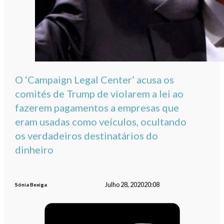
O ‘Campaign Legal Center’ acusa os
comités de Trump de violarem a lei ao
fazerem pagamentos a empresas que
eram usadas como veículos, ocultando
os verdadeiros destinatários do
dinheiro
Julho 28, 2020
20:08
Sónia Bexiga