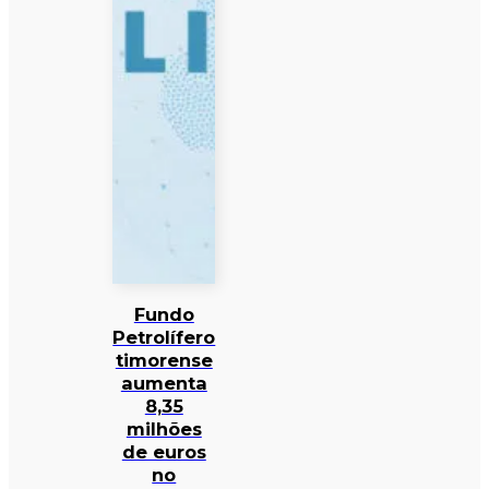
Fundo
Petrolífero
timorense
aumenta
8,35
milhões
de euros
no