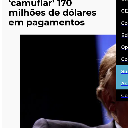
‘camuflar’ 170
milhões de dólares
CE
em pagamentos
Co
Ed
Op
Co
Su
As
Co