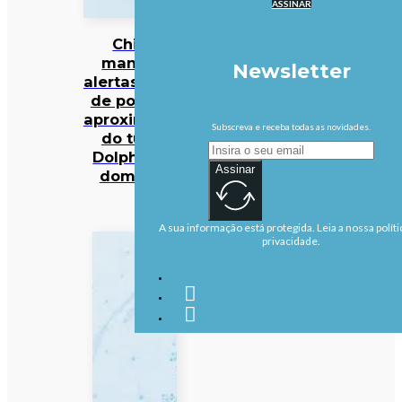
ASSINAR
China
mantém
Newsletter
alertas antes
de possível
aproximação
Subscreva e receba todas as novidades.
do tufão
Dolphin no
Assinar
domingo
A sua informação está protegida. Leia a nossa políti
privacidade.