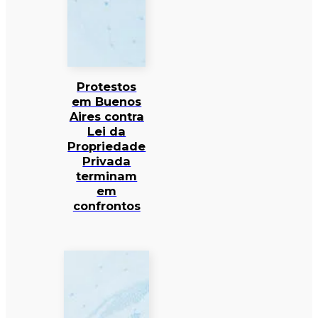
Protestos
em Buenos
Aires contra
Lei da
Propriedade
Privada
terminam
em
confrontos