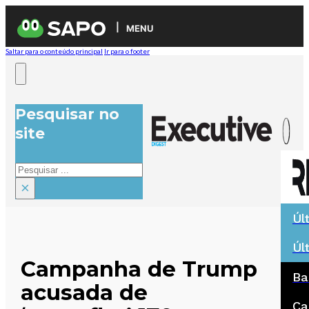
MENU
Saltar para o conteúdo principal
Ir para o footer
Pesquisar no
site
Pesquisar
×
Úl
Úl
Campanha de Trump
Ba
acusada de
Ca