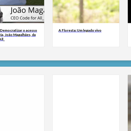
 Democratizar o acesso
A Floresta: Um legado vivo
ia, João Magalhães, da
ll_