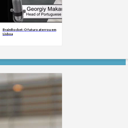
BrainRocket: O futuro aterrou em
Lisboa