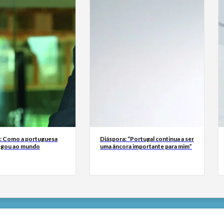
a: Como a portuguesa
Diáspora: “Portugal continua a ser
egou ao mundo
uma âncora importante para mim”