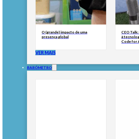
O (grande) impacto de uma
CEO Talk:
presença global
à tecnolog
Code for A
VER MAIS
BARÓMETRO