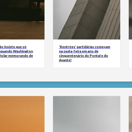
ão insiste que só
‘Rentrées’ partidárias começam
 quando Washington
na sexta-feira em ano de
 violar memorando de
cinquentenário do Pontal e do
Avante!