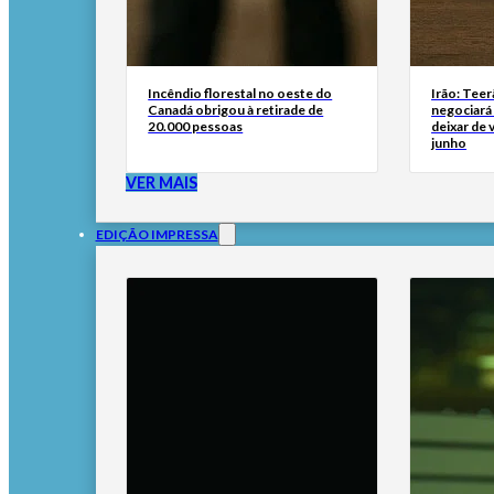
Incêndio florestal no oeste do
Irão: Teer
Canadá obrigou à retirade de
negociará
20.000 pessoas
deixar de
junho
VER MAIS
EDIÇÃO IMPRESSA