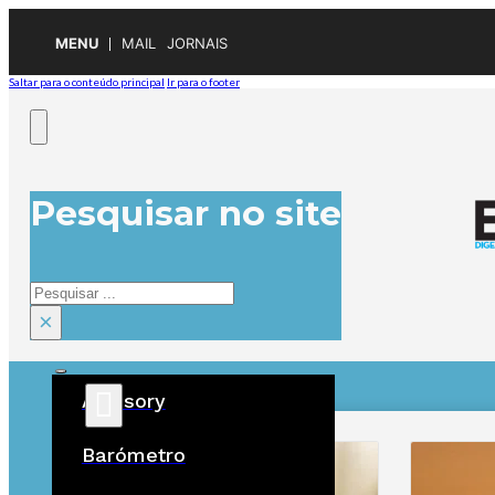
MENU
MAIL
JORNAIS
Saltar para o conteúdo principal
Ir para o footer
Pesquisar no site
Pesquisar
×
Advisory
ÚLTIMAS
Barómetro