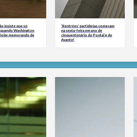
ão insiste que só
‘Rentrées’ partidárias começam
 quando Washington
na sexta-feira em ano de
 violar memorando de
cinquentenário do Pontal e do
Avante!