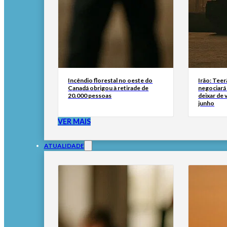
Incêndio florestal no oeste do
Irão: Teer
Canadá obrigou à retirade de
negociará
20.000 pessoas
deixar de
junho
VER MAIS
ATUALIDADE