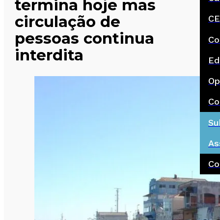
termina hoje mas
circulação de
CE
pessoas continua
Co
interdita
Ed
Op
Co
Su
As
Co