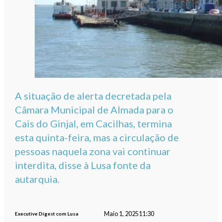
A situação de alerta decretada pela
Câmara Municipal de Almada para o
Cais do Ginjal, em Cacilhas, termina
esta quinta-feira, mas a circulação de
pessoas naquela zona vai continuar
interdita, disse à Lusa fonte da
autarquia.
Maio 1, 2025
11:30
Executive Digest com Lusa