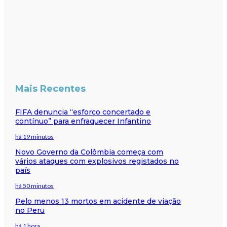
Mais Recentes
FIFA denuncia “esforço concertado e
contínuo” para enfraquecer Infantino
há 19 minutos
Novo Governo da Colômbia começa com
vários ataques com explosivos registados no
país
há 50 minutos
Pelo menos 13 mortos em acidente de viação
no Peru
há 1 hora