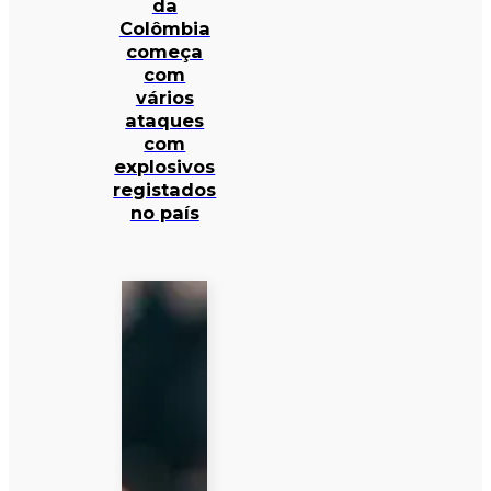
da
Colômbia
começa
com
vários
ataques
com
explosivos
registados
no país