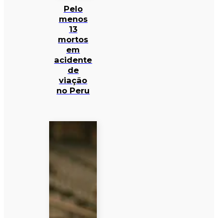
Pelo
menos
13
mortos
em
acidente
de
viação
no Peru