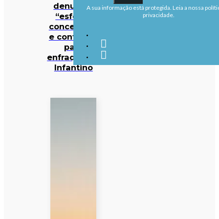
denuncia
A sua informação está protegida. Leia a nossa políti
“esforço
privacidade.
concertado
e contínuo”
para
enfraquecer
Infantino