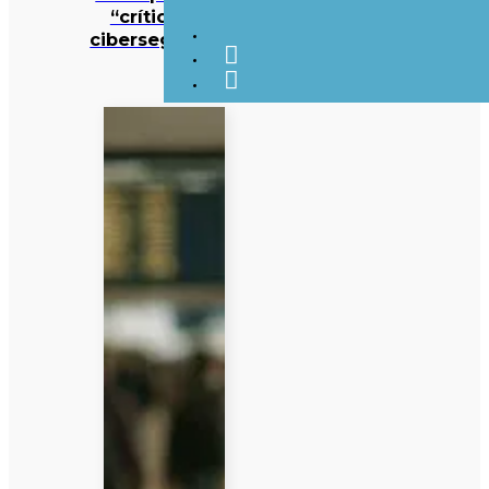
“crítico” de
cibersegurança