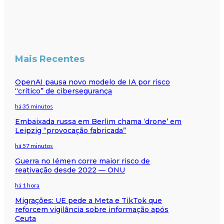
Mais Recentes
OpenAI pausa novo modelo de IA por risco
“crítico” de cibersegurança
há 35 minutos
Embaixada russa em Berlim chama ‘drone’ em
Leipzig “provocação fabricada”
há 57 minutos
Guerra no Iémen corre maior risco de
reativação desde 2022 — ONU
há 1 hora
Migrações: UE pede a Meta e TikTok que
reforcem vigilância sobre informação após
Ceuta