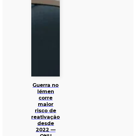
Guerra no
Iémen
corre
maior
risco de
reativação
desde
2022 —