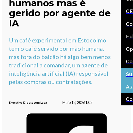
humanos mas é
gerido por agente de
CE
IA
Co
Ed
Um café experimental em Estocolmo
tem o café servido por mão humana,
Op
mas fora do balcão há algo bem menos
Co
tradicional a comandar, um agente de
inteligência artificial (IA) responsável
Su
pelas compras ou contratações.
As
Co
Maio 13, 2026
1:02
Executive Digest com Lusa