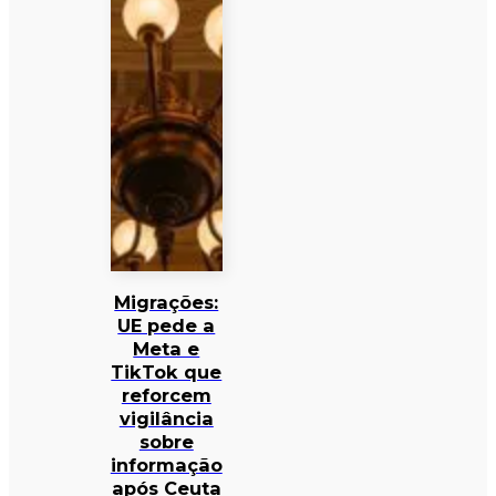
Migrações:
UE pede a
Meta e
TikTok que
reforcem
vigilância
sobre
informação
após Ceuta