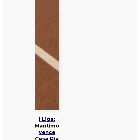
I Liga:
Marítimo
vence
Casa Pia