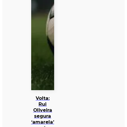
Volta:
Rui
Oliveira
segura
‘amarela’