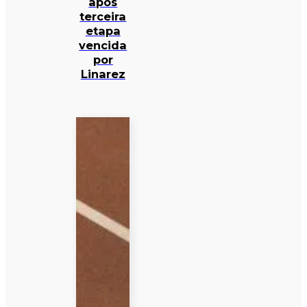
após
terceira
etapa
vencida
por
Linarez