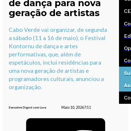
de dança para nova
geração de artistas
CE
Co
Cabo Verde vai organizar, de segunda
Ed
a sábado (11 a 16 de maio), o Festival
Kontornu de dança e artes
Op
performativas, que, além de
Co
espetáculos, inclui residências para
uma nova geração de artistas e
Su
programadores culturais, anunciou a
As
organização.
Co
Maio 10, 2026
7:51
Executive Digest com Lusa