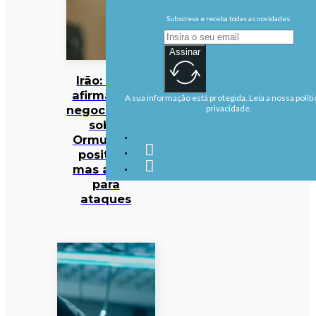
Subscreva e receba todas as novidades.
Assinar
Irão: Omã
afirma que
A sua informação está protegida. Leia a nossa políti
negociações
privacidade.
sobre
Ormuz são
positivas
mas alerta
para
ataques