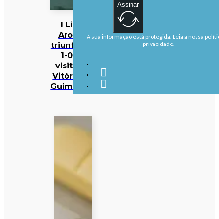
Assinar
I Liga:
Arouca
A sua informação está protegida. Leia a nossa políti
triunfa por
privacidade.
1-0 na
visita ao
Vitória de
Guimarães