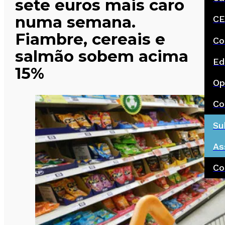
sete euros mais caro
numa semana.
CE
Fiambre, cereais e
Co
salmão sobem acima
Ed
15%
Op
Co
Su
As
Co