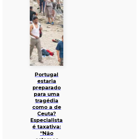
Portugal
estaria
preparado
para uma
tragédia
como a de
Ceuta?
Especialista
é taxativa:
“Não