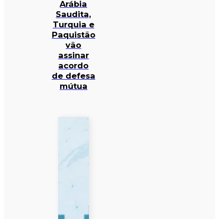
Arábia
Saudita,
Turquia e
Paquistão
vão
assinar
acordo
de defesa
mútua