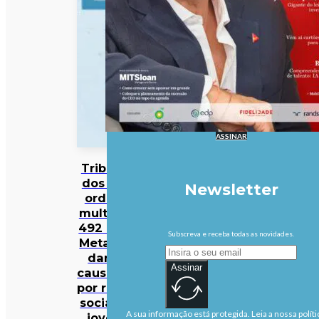
ASSINAR
Tribunal
dos EUA
Newsletter
ordena
multa de
492 ME à
Subscreva e receba todas as novidades.
Meta por
danos
Assinar
causados
por redes
sociais a
A sua informação está protegida. Leia a nossa políti
jovens