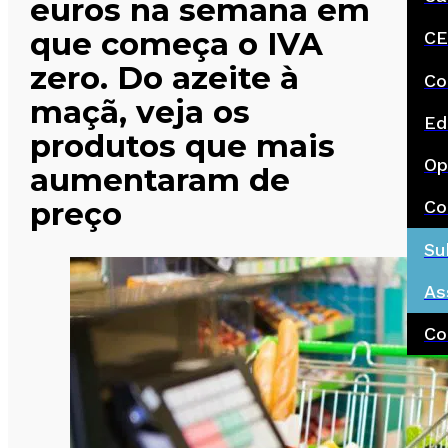
euros na semana em
que começa o IVA
CE
zero. Do azeite à
Co
maçã, veja os
Ed
produtos que mais
Op
aumentaram de
preço
Co
Su
As
Co