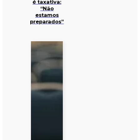
é taxativa:
“Não
estamos
preparados”