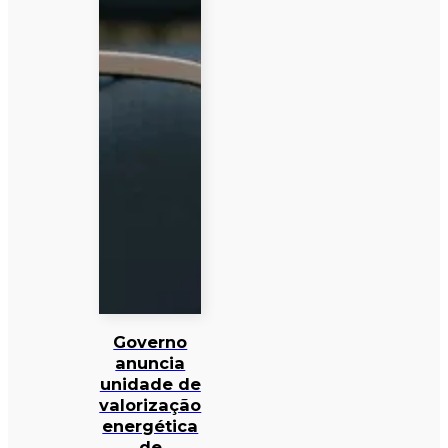
Governo
anuncia
unidade de
valorização
energética
de