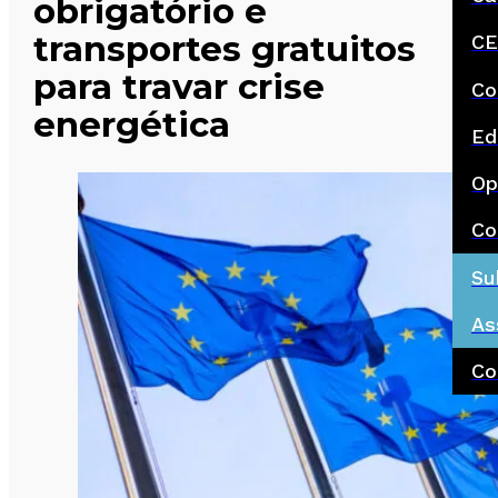
obrigatório e
transportes gratuitos
CE
para travar crise
Co
energética
Ed
Op
Co
Su
As
Co