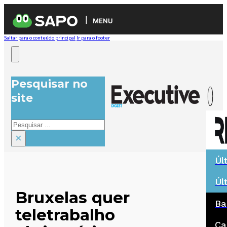
MENU
Saltar para o conteúdo principal
Ir para o footer
Pesquisar no
site
Pesquisar
×
Úl
Úl
Bruxelas quer
Ba
teletrabalho
Ca