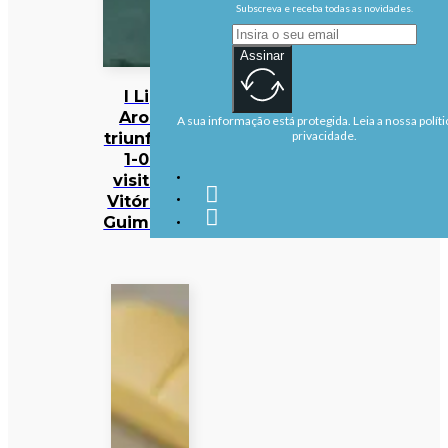
Subscreva e receba todas as novidades.
Assinar
I Liga:
Arouca
A sua informação está protegida. Leia a nossa políti
triunfa por
privacidade.
1-0 na
visita ao
Vitória de
Guimarães