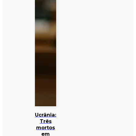
Ucrânia:
Três
mortos
em