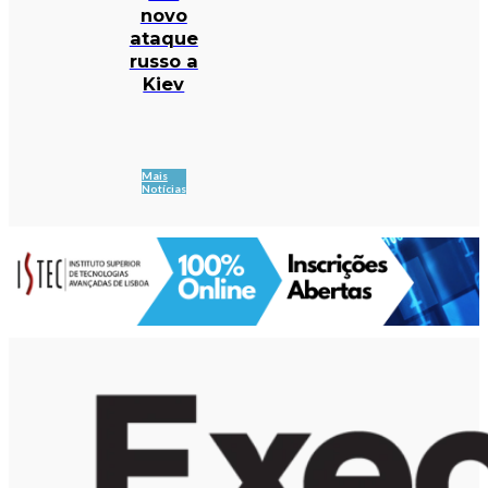
novo
ataque
russo a
Kiev
Mais
Notícias