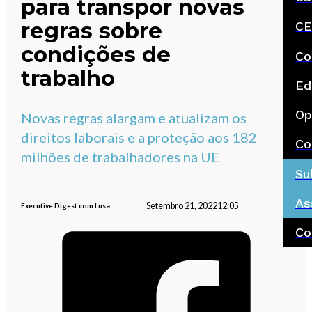
para transpor novas
regras sobre
CE
condições de
Co
trabalho
Ed
Op
Novas regras alargam e atualizam os
direitos laborais e a proteção aos 182
Co
milhões de trabalhadores na UE
Su
As
Setembro 21, 2022
12:05
Executive Digest com Lusa
Co