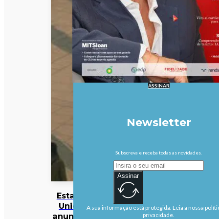
ASSINAR
Newsletter
Subscreva e receba todas as novidades.
Assinar
Estados
Unidos
A sua informação está protegida. Leia a nossa políti
anunciam
privacidade.