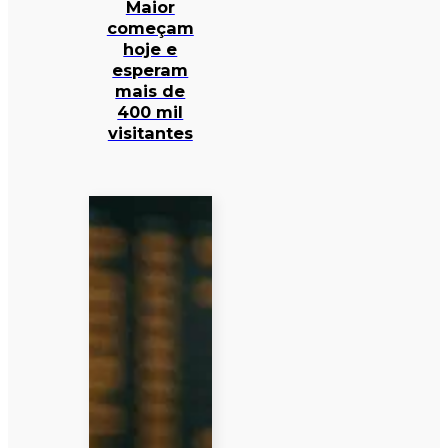
Maior
começam
hoje e
esperam
mais de
400 mil
visitantes