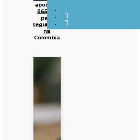
apoio de
865 ME
para
segurança
na
Colômbia