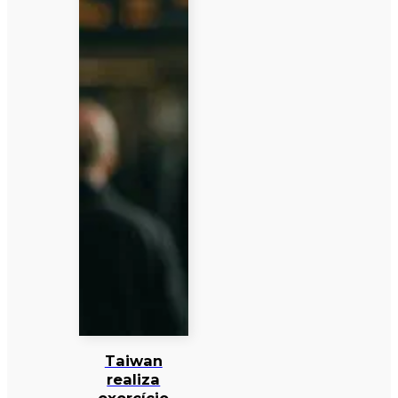
Taiwan
realiza