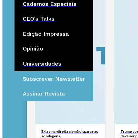
Cadernos Especiais
CEO's Talks
Edição Impressa
Opinião
Universidades
Subscrever Newsletter
Assinar Revista
Extrema-direita alemã dispara nas
Trump con
sondagens
deva ser 