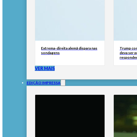
Extrema-direita alemã dispara nas
Trump con
sondagens
deva ser 
responder
VER MAIS
EDIÇÃO IMPRESSA