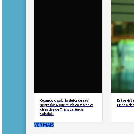
Quando o salário deixa de ser
Entrevist
segredo: o que muda com a nova
Fricon ch
directiva de Transparência
Salarial?
VER MAIS