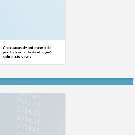
Chega acusa Montenegro de
perder “controlo da situação”
sobre Luís Neves