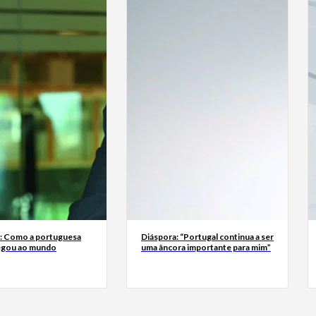
a: Como a portuguesa
Diáspora: “Portugal continua a ser
egou ao mundo
uma âncora importante para mim”