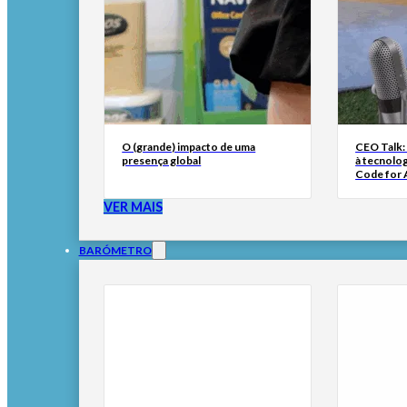
O (grande) impacto de uma
CEO Talk:
presença global
à tecnolog
Code for A
VER MAIS
BARÓMETRO