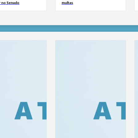
 no Senado
multas