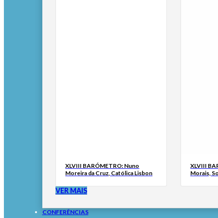
XLVIII BARÓMETRO: Nuno
XLVIII B
Moreira da Cruz, Católica Lisbon
Morais, S
VER MAIS
CONFERÊNCIAS