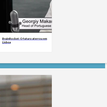
BrainRocket: O futuro aterrou em
Lisboa