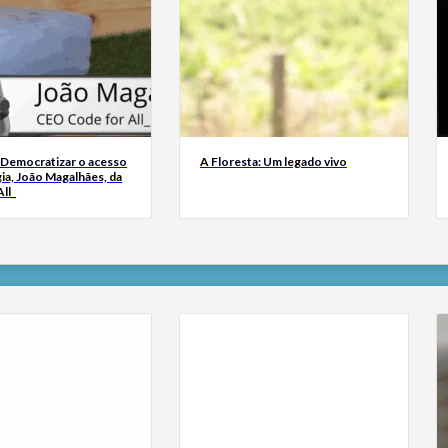
 Democratizar o acesso
A Floresta: Um legado vivo
ia, João Magalhães, da
ll_