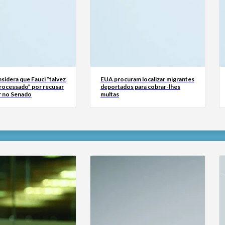
sidera que Fauci “talvez
EUA procuram localizar migrantes
processado” por recusar
deportados para cobrar-lhes
 no Senado
multas