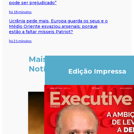
pode ser prejudicado”
há 18 minutos
Ucrânia pede mais, Europa guarda os seus e o
Médio Oriente esvaziou arsenais: porque
estão a faltar mísseis Patriot?
há 21 minutos
Mais
Notícias
Edição Impressa