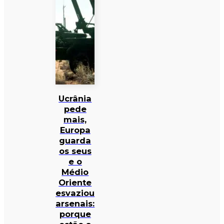
Ucrânia
pede
mais,
Europa
guarda
os seus
e o
Médio
Oriente
esvaziou
arsenais:
porque