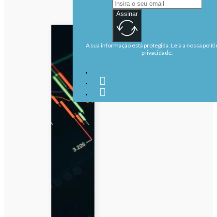
Assinar
A sua informação está protegida. Leia a nossa políti
privacidade.