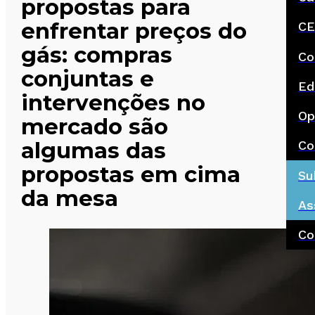
propostas para
enfrentar preços do
CE
gás: compras
Co
conjuntas e
Ed
intervenções no
Op
mercado são
algumas das
Co
propostas em cima
Su
da mesa
As
Co