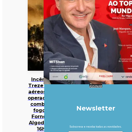
Incêndios:
Treze meios
ASSINAR
aéreos e 301
operacionais
combatem
Newsletter
fogo em
Fornos de
Algodres às
Subscreva e receba todas as novidades.
16h50