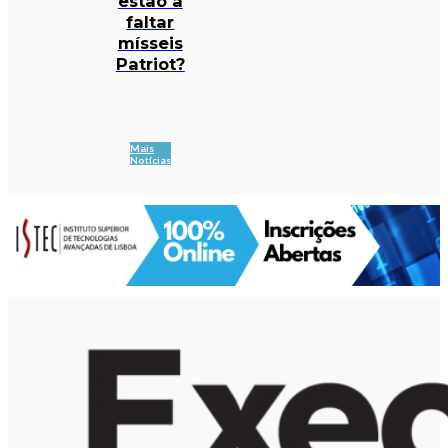
estão a
faltar
mísseis
Patriot?
Mais
Notícias