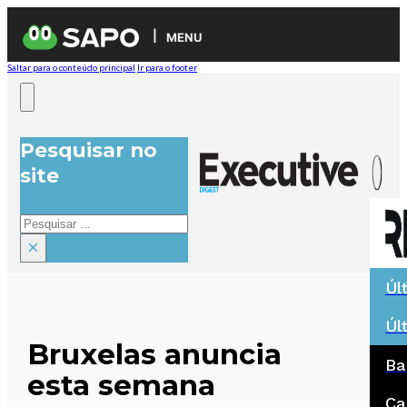
MENU
Saltar para o conteúdo principal
Ir para o footer
Pesquisar no
site
Pesquisar
×
Úl
Úl
Bruxelas anuncia
Ba
esta semana
Ca